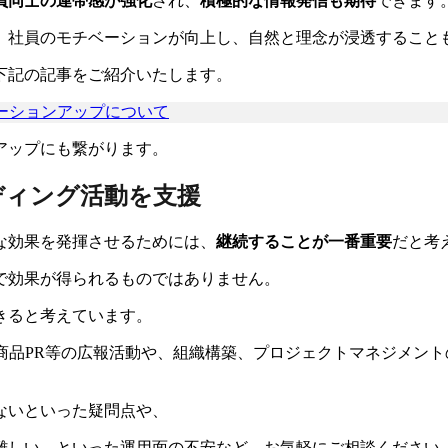
員同士の連帯感が強化
され、
積極的な情報発信も期待
できます
、社員のモチベーションが向上し、自然と理念が浸透すること
下記の記事をご紹介いたします。
ベーションアップについて
アップにも繋がります。
ディング活動を支援
な効果を発揮させるためには、
継続することが一番重要
だと考
で効果が得られるものではありません。
きると考えています。
や商品PR等の広報活動や、組織構築、プロジェクトマネジメン
ないといった疑問点や、
難しい、といった運用面の不安など、お気軽にご相談ください