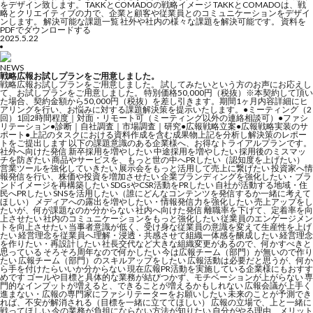
をデザイン致します。 TAKKとCOMADOの戦略イメージ TAKKとCOMADOは、戦
略とクリエイティブの力で、企業と顧客や従業員とのコミュニケーションをデザイ
ンします。 解決可能な課題一覧 社外や社内の様々な課題を解決可能です。 資料を
PDFでダウンロードする
2025.5.22
NEWS
戦略広報お試しプランをご用意しました。
戦略広報お試しプランをご用意しました。 試してみたいという方のお声にお応えし
て、お試しプランをご用意しました。 特別価格50,000円（税抜）※本契約して頂い
た場合、契約金額から50,000円（税抜）を差し引きます。期間1ヶ月内容詳細にヒ
アリングを行い、お悩みに対する課題解決策を提示いたします。●ミーティング（2
回）1回2時間程度｜対面・リモート可（ミーティング以外の連絡相談可）●ファシ
リテーション●診断｜自社調査｜市場調査｜研究●広報戦略立案●広報戦略実装のサ
ポート●上記のタスクにおける資料作成を含む成果物上記を分析し解決策のレポー
トをご提出します 以下の課題意識のある企業様へ、お得なトライアルプランです。
社外へ向けた発信 新卒採用を増やしたい 中途採用を増やしたい 採用後のミスマッ
チを防ぎたい 商品やサービスを、もっと世の中へPRしたい（認知度を上げたい）
営業ツールを強化していきたい 展示会をもっと活用して売上に繋げたい 投資家へ情
報発信を行い、株価や投資を増加させたい 企業ブランディングを強化したい・ブラ
ンドイメージを再構築したい SDGsやCSR活動をPRしたい 自社が活動する地域・住
民へPRしたい SNSを活用したい（誰にどんなコンテンツを発信するか一緒に考えて
ほしい） メディアへの露出を増やしたい・情報発信力を強化したい 売上アップをし
たいが、何が課題なのか分からない 社内へ向けた発信 離職率を下げて、定着率を向
上させたい 社内のコミュニケーションをもっと強化したい 従業員のエンゲージメン
トを向上させたい 当事者意識が低く、受け身な従業員の意識を変えて生産性を上げ
たい 経営理念を従業員へ理解・浸透・共感させて組織一体感を醸成したい 経営理念
を作りたい・再設計したい 社長交代など大きな組織変更があるので、何かすべきと
思っている そろそろ周年なので何かしたい 今は広報チーム（部門）が無いので作り
たい 広報チーム（部門）のスキルアップをしたい 広報活動は必要だと思うが、何か
ら手を付けたらいいか分からない 現在広報PR活動を実施している企業様にもおすす
めです ゴールや目標と具体的な業務が結びつかず、モチベーションが上がらない 専
門的なインプットが増えると、できることが増えるかもしれない 広報会議が上手く
進まない・広報の専門家にファシリテーターをお願いしたい 未来のことが予測でき
れば、不安が解消される（目標を一緒に立ててほしい） 広報の立場で、上と一緒に
戦ってほしい 今の業務が負担にならない方法が知りたい 自分がやる理由、メリット