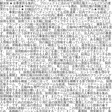
た・80周年に向けた中期ビジョン、事業計画を効果的に活用したい TAKKの提案・
解決策 ★ 全事業所を集約し、プロジェクトに合わせて採用広報チームなど3つの運
営チームを組成★ TAKKがプロジェクトマネジャーを務め、採用広報の戦略立案と
実行をサポート★ 13施設のウェブサイトを統一し、全面リニューアル★ 中期ビジ
ョン、事業計画を社内ブランディングとしても活用 成果 ✓社内でチームを組成した
ことにより、広報活動のノウハウが社内に蓄積✓内製と外注を使い分けることによ
り、自社の強みを的確に外部に向けて訴求できるようになった✓運営1年半で12人
採用を実現、採用コストを大幅に削減✓ウェブサイトをリニューアルしたことによ
り、ブランディングの統一化が実現 社内にノウハウやリソースがなく、施策を打つ
ことが難しい 多くの病院には医療従事者が多く、広報PRの専門知識を持つ人材を置
く余裕がありません。同仁会も同様で、広報活動のやり方が分かる人が社内におら
ず、求職者にどう訴求すればよいか試行錯誤されていました。法人内には13の事業
所がありますが、それぞれの事業所が独立で求人活動をおこなっていることも課題
となっていました。それぞれが独自にウェブサイトを持っており、ある施設では求
人情報が充実しているのに、別の施設では情報すら載っていないといった状況だっ
たため、求職者が情報を探しにくい構造となっていました。 経営視点から広報を設
計 求職者のエントリーを増やすためには、求職者との接点を増やす必要がありま
す。ただ、採用動画や採用サイトなどを通じて接点を増やすことができたとして
も、同仁会のビジョンや求める人材と合致していなければ、結局はミスマッチを防
ぐことはできません。同仁会が求める人材に「同仁会で働きたい」と思ってもらっ
てエントリーにつなげるためには、同仁会の魅力を伝えるべき人に訴求できること
が不可欠です。経営コンサルティングが数値や組織設計から課題を可視化し、制作
会社がアウトプットで表現するのに対し、私たちは「企業の想いをどう伝え、どん
な行動を生み出すか」を起点に設計します。今回は、3つの方向から取り組むこと
にしました。 1 採用広報求職者向けの採用活動を強化し、エントリー数を増やす
施策を展開 2 周年広報2030年の樹という中期ビジョンを社内外のブランディング
に活用 3 広報チームの組成広報活動を外部に丸投げするのではなく、社内で内製
化できる体制を構築 この柱に沿って、13の事業所を横断する形で幹部チーム、採用
広報チーム、ウェブチームの3つのチームを組成。TAKKがファシリテーションを担
当することで、広報PRを専門で行える方が社内にいなくても、一貫性のある広報活
動を実現できる体制が整いました。 幹部チームは全体のとりまとめと、2030年の
樹に関する周年広報活動を担当。採用広報チームには各施設の人事担当者を集め、
採用戦略の策定と実行を担当します。またウェブチームは各施設のウェブサイト担
当者が集まり、サイトの統合とリニューアルを進めていきました。 理念に共感する
人を増やすための仕組みづくり 同仁会の採用広報で特に重視したのが「カルチャー
マッチ」です。同仁会の理念は「無差別平等の医療」。民医連という団体の傘下
で、入院時の差額ベッド代もいただいていません。この理念に共感する人を増やす
ため、各職種のミッションを言語化することにしました。看護師、理学療法士、薬