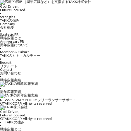
Goal Driven,
Future Focused.
Strengths
TAKKの強み
Company
会社概要
Strategic PR
戦略広報とは
Anniversary PR
周年広報について
Member & Culture
TAKKのヒト・カルチャー
Recruit
リクルート
Contact
お問い合わせ
戦略広報実績
周年広報実績
NEWS
PRIVACY POLICY
フリーランサーサポート
©TAKK CORP. All rights reserved.
Goal Driven,
Future Focused.
©TAKK CORP. All rights reserved.
TAKKの強み
戦略広報とは