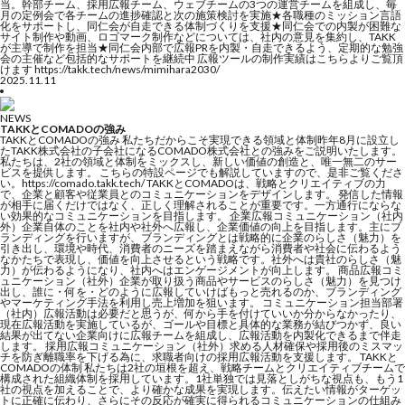
当。幹部チーム、採用広報チーム、ウェブチームの3つの運営チームを組成し、毎
月の定例会で各チームの進捗確認と次の施策検討を実施★各職種のミッション言語
化をサポートし、同仁会が自走できる体制づくりを支援★同仁会での内製が困難な
サイト制作や動画、ロゴマーク制作などについては、社内の意見を集約し、TAKK
が主導で制作を担当★同仁会内部で広報PRを内製・自走できるよう、定期的な勉強
会の主催など包括的なサポートを継続中 広報ツールの制作実績はこちらよりご覧頂
けます https://takk.tech/news/mimihara2030/
2025.11.11
NEWS
TAKKとCOMADOの強み
TAKKとCOMADOの強み 私たちだからこそ実現できる領域と体制昨年8月に設立し
たTAKK株式会社の子会社になるCOMADO株式会社との強みをご説明いたします。
私たちは、2社の領域と体制をミックスし、新しい価値の創造と、唯一無二のサー
ビスを提供します。 こちらの特設ページでも解説していますので、是非ご覧くださ
い。https://comado.takk.tech/ TAKKとCOMADOは、戦略とクリエイティブの力
で、企業と顧客や従業員とのコミュニケーションをデザインします。 発信した情報
が相手に届くだけではなく、正しく理解されることが重要です。一方通行にならな
い効果的なコミュニケーションを目指します。 企業広報コミュニケーション（社内
外）企業自体のことを社内や社外へ広報し、企業価値の向上を目指します。主にブ
ランディングを行いますが、ブランディングとは戦略的に企業のらしさ（魅力）を
引き出し、環境や時代、消費者のニーズを踏まえながら消費者や社会に伝わるよう
なかたちで表現し、価値を向上させるという戦略です。社外へは貴社のらしさ（魅
力）が伝わるようになり、社内へはエンゲージメントが向上します。 商品広報コミ
ュニケーション（社外）企業が取り扱う商品やサービスのらしさ（魅力）を見つけ
出し、誰に・何を・どのように広報していけばもっと売れるのか、ブランディング
やマーケティング手法を利用し売上増加を狙います。 コミュニケーション担当部署
（社内）広報活動は必要だと思うが、何から手を付けていいか分からなかったり、
現在広報活動を実施しているが、ゴールや目標と具体的な業務が結びつかず、良い
結果が出てない企業向けに広報チームを組成し、広報活動を内製化できるまで伴走
します。 採用広報コミュニケーション（社外）求める人材確保や採用後のミスマッ
チを防ぎ離職率を下げる為に、求職者向けの採用広報活動を支援します。 TAKKと
COMADOの体制 私たちは2社の垣根を超え、戦略チームとクリエイティブチームで
構成された組織体制を採用しています。1社単独では見落としがちな視点も、もう1
社の視点を加えることで、より確かな成果を実現します。伝えたい情報がターゲッ
トに正確に伝わり、さらにその反応が確実に得られるコミュニケーションの仕組み