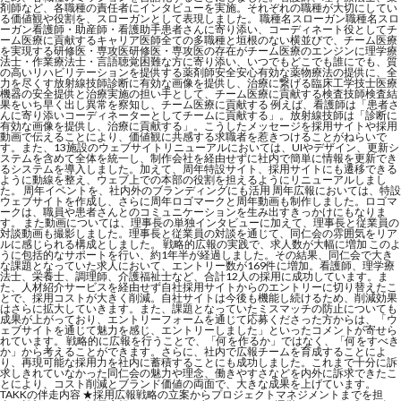
剤師など、各職種の責任者にインタビューを実施。それぞれの職種が大切にしてい
る価値観や役割を、スローガンとして表現しました。 職種名スローガン職種名スロ
ーガン看護師・助産師・看護助手患者さんに寄り添い、コーディネート役としてチ
ーム医療に貢献するキャリア医師全ての多職種と垣根のない横並びで、チーム医療
を実現する研修医・専攻医研修医・専攻医の存在がチーム医療のエンジンに理学療
法士・作業療法士・言語聴覚困難な方に寄り添い、いつでもどこでも誰にでも、質
の高いリハビリテーションを提供する薬剤師安全安心有効な薬物療法の提供に、全
力を尽くす放射線技師診断に有効な画像を提供し、治療に繋げる臨床工学技士医療
機器の安全提供と治療実施の担い手として、チーム医療に貢献する検査技師検査結
果をいち早く出し異常を察知し、チーム医療に貢献する 例えば、看護師は「患者さ
んに寄り添いコーディネーターとしてチームに貢献する」。放射線技師は「診断に
有効な画像を提供し、治療に貢献する」。こうしたメッセージを採用サイトや採用
動画で伝えることにより、価値観に共感する求職者を惹きつけることがねらいで
す。また、13施設のウェブサイトリニューアルにおいては、UIやデザイン、更新シ
ステムを含めて全体を統一し、制作会社を経由せずに社内で簡単に情報を更新でき
るシステムを導入しました。加えて、周年特設サイト、採用サイトにも遷移できる
ように動線を整え、ウェブ上での本部の役割を担えるようにリニューアルしまし
た。 周年イベントを、社内外のブランディングにも活用 周年広報においては、特設
ウェブサイトを作成し、さらに周年ロゴマークと周年動画も制作しました。ロゴマ
ークは、職員や患者さんとのコミュニケーションを生み出すきっかけにもなりま
す。 また動画については、理事長の単独インタビューに加えて、理事長と従業員の
対談動画も撮影しました。理事長と従業員の対談を通じて、同仁会の雰囲気をリア
ルに感じられる構成としました。 戦略的広報の実践で、求人数が大幅に増加 このよ
うに包括的なサポートを行い、約1年半が経過しました。その結果、同仁会で大き
な課題となっていた求人において、エントリー数が169件に増加。看護師、理学療
法士、栄養士、調理師、介護福祉士など、合計12人の採用に成功しています。ま
た、人材紹介サービスを経由せず自社採用サイトからのエントリーに切り替えたこ
とで、採用コストが大きく削減。自社サイトは今後も機能し続けるため、削減効果
はさらに拡大していきます。また、課題となっていたミスマッチの防止についても
成果が上がっており、エントリーフォームを通じて応募くださった方からは、「ウ
ェブサイトを通じて魅力を感じ、エントリーしました」といったコメントが寄せら
れています。 戦略的に広報を行うことで、「何を作るか」ではなく、「何をすべき
か」から考えることができます。さらに、社内で広報チームを育成することによ
り、再現可能な採用力を社内に蓄積することにも成功しました。これまで十分に訴
求しきれていなかった同仁会の魅力や理念、働きやすさなどを内外に訴求できたこ
とにより、コスト削減とブランド価値の両面で、大きな成果を上げています。
TAKKの伴走内容 ★採用広報戦略の立案からプロジェクトマネジメントまでを担