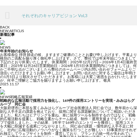
それぞれのキャリアビジョン Vol,3
BACK
NEW ARTICLIS
新着記事
NEWS
年末年始のお知らせ
お客様各位 拝啓 師走の候、ますますご健勝のこととお慶び申し上げます。平素より
格別のご高配を賜り厚く御礼申し上げます。さて、弊社では年末年始につきまして
下記のとおり休業いたします。 休業期間：2025年12月27日～2026年1月4日最終営
業日：2025年12月26日営業開始日：2026年1月5日 休業期間内につきましては、何
かご不明な点がございましたら弊社のホームページ内お問い合わせフォームよりご
送信いただけますようお願い申し上げます。お問い合わせに対するご返信は年明け
の1月5日より順次させていただきます。 お客様には大変ご迷惑をおかけいたします
が、何卒ご理解とご協力を賜りますようお願い申し上げます。 敬具
2025.11.17
NEWS
戦略広報実績
戦略的な広報活動で採用力を強化し、169件の採用エントリーを実現 − みみはらグ
ループ 同仁会
大阪府堺市に本部を置くみみはらグループ 社会医療法人 同仁会では、数年前から深
刻な人手不足の課題を抱えており、採用に関する課題解決についてご相談いただき
ました。私たちはヒアリングを重ね、単に採用ツールを制作するのではなく、戦略
的広報活動を提案し、戦略立案からチーム組成、制作・運用支援までをワンストッ
プで提供しました。 その結果、1年半で169件のエントリーを獲得し、採用コスト
を大幅に削減する成果につながりました。 同仁会の課題 ・慢性的な人手不足に対
し、社内に広報活動のノウハウがなく施策を打つことが難しい・13事業所がそれぞ
れ独立してウェブサイトを制作・運営しており、ブランドの統一性が失われてい