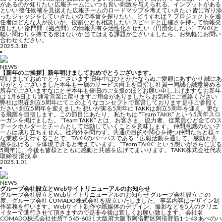
があるのか知りたい 広報チームにいつも良い刺激を与えられる、インプットがある
といい 後任候補を見据えた広報チームのロードマップを考えていきたい 皆に寄り添
ったジャッジをしていきたいので本音を探りたい、どうすれば？ プロジェクトを適
任者はどんな人が良いか、役割なども相談したい スピードと正確さを持って情報発
信したい 部門間（拠点間）の情報共有を活性化させたい（円滑化したい） TAKKと
軽い関わりを持てる形はないか 当てはまる課題がございましたら、お気軽にお問い
合わせください。
2025.3.18
NEWS
【新年のご挨拶】新年明けましておめでとうございます。
明けましておめでとうございます 旧年中はひとかたならぬご愛顧にあずかり 誠にあ
りがとうございました本年も一層のサービス向上を目指し 社員一同誠心誠意努める
所存でございますなにとぞ本年も倍旧のご支援のほどお願い申し上げます なお新年
は 1月6日より通常営業に戻りますご用命がありましたら お気軽にご連絡ください
弊社は現在創立5周年にてこのようなコンセプトで運営しております是非ご参照く
ださい 創立5周年を迎えました 想いが実る5周年に TAKKは創立5周年を迎え、更な
る飛躍を目指します。この節目にあたり、 私たちは “Team TAKK” という5周年スロ
ーガンを掲げました。 “Team TAKK” とは、お客さま、協力者、従業員など全てのス
テークホルダーとチームとして活動していくことを意味します。 仲間意識のないチ
ームは成り立ちません。社内外を問わず、共通の目的や関心を持つ仲間たちと様々
な業務を実行することで、TAKKのパーパスである「広報活動を通して、感動と共
感を広げる」を体現できると考えています。 “Team TAKK” という想いがさらに実る
5周年に。今後も皆様とともに感動と共感を広げてまいります。 TAKK株式会社代表
取締役 湯浅 卓
2025.1.01
NEWS
グループ会社設立とWebサイトリニューアルのお知らせ
グループ会社設立とWebサイトリニューアルのお知らせ グループ会社設立 この
度、グループ会社 COMADO株式会社を設立いたしました。 事業内容はデザイン制
作業務を行います。Webサイト制作や紙媒体のデザイン、撮影などを5人のクリエ
イターで進行させて頂きますので是非今後は宜しくお願い致します。 会社名
COMADO株式会社住所〒545-6031 大阪府大阪市阿倍野区阿倍野筋1-1-43 あべのハ