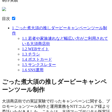
制作実績
目次
1
ごった煮大須の推しダービーキャンペーンツール制
作
1.1
若者や家族連れなど幅広い方がご利用されて
いる大須商店街
1.2
WEBサイト
1.3
チラシ
1.4
ポストカード
1.5
サンクスレター
1.6
SNS運用
ごった煮大須の推しダービーキャンペ
ーンツール制作
大須商店街での実証実験で行ったキャンペーンに関する、プ
ロモーションツール制作と運用業務をNTTコムウェア様より
委託いただきました。こちらは、大須マップデジタル版実証