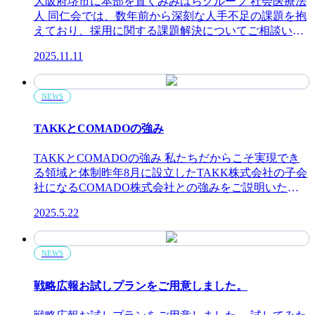
大阪府堺市に本部を置くみみはらグループ 社会医療法
人 同仁会では、数年前から深刻な人手不足の課題を抱
えており、採用に関する課題解決についてご相談いた
だきました。私たちはヒアリングを重ね、単に採用ツ
2025.11.11
ールを制作するのではなく、戦略的広報活動を提案
し、戦略立案からチーム組成、制作・運用支援までを
ワンストップで提供しました。 その結果、1年半で169
NEWS
件のエントリーを獲得し、採用コストを大幅に削減す
る成果につながりました。 同仁会の課題 ・慢性的な人
TAKKとCOMADOの強み
手不足に対し、社内に広報活動のノウハウがなく施策
を打つことが難しい・13事業所がそれぞれ独立してウ
TAKKとCOMADOの強み 私たちだからこそ実現でき
ェブサイトを制作・運営しており、ブランドの統一性
る領域と体制昨年8月に設立したTAKK株式会社の子会
が失われていた・80周年に向けた中期ビジョン、事業
社になるCOMADO株式会社との強みをご説明いたし
計画を効果的に活用したい TAKKの提案・解決策 ★
ます。私たちは、2社の領域と体制をミックスし、新し
全事業所を集約し、プロジェクトに合わせて採用広報
2025.5.22
い価値の創造と、唯一無二のサービスを提供します。
チームなど3つの運営チームを組成★ TAKKがプロジ
こちらの特設ページでも解説していますので、是非ご
ェクトマネジャーを務め、採用広報の戦略立案と実行
覧ください。https://comado.takk.tech/ TAKKとCOMADO
をサポート★ 13施設のウェブサイトを統一し、全面リ
NEWS
は、戦略とクリエイティブの力で、企業と顧客や従業
ニューアル★ 中期ビジョン、事業計画を社内ブランデ
員とのコミュニケーションをデザインします。 発信し
ィングとしても活用 成果 ✓社内でチームを組成したこ
戦略広報お試しプランをご用意しました。
た情報が相手に届くだけではなく、正しく理解される
とにより、広報活動のノウハウが社内に蓄積✓内製と
ことが重要です。一方通行にならない効果的なコミュ
外注を使い分けることにより、自社の強みを的確に外