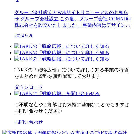
援します。 TAKKとCOMADOの体制 私たちは2社の垣
私たちは “Team TAKK” という5周年スローガンを掲げ
ってエントリーにつなげるためには、同仁会の魅力を
増やしたい・情報発信力を強化したい 売上アップをし
根を超え、戦略チームとクリエイティブチームで構成
ました。 “Team TAKK” とは、お客さま、協力者、従
伝えるべき人に訴求できることが不可欠です。経営コ
たいが、何が課題なのか分からない 社内へ向けた発信
グループ会社設立とWebサイトリニューアルのお知ら
された組織体制を採用しています。1社単独では見落と
業員など全てのステークホルダーとチームとして活動
ンサルティングが数値や組織設計から課題を可視化
離職率を下げて、定着率を向上させたい 社内のコミュ
せ グループ会社設立 この度、グループ会社 COMADO
しがちな視点も、もう1社の視点を加えることで、より
していくことを意味します。 仲間意識のないチームは
し、制作会社がアウトプットで表現するのに対し、私
ニケーションをもっと強化したい 従業員のエンゲージ
株式会社を設立いたしました。 事業内容はデザイン制
確かな成果を実現します。伝えたい情報がターゲット
成り立ちません。社内外を問わず、共通の目的や関心
たちは「企業の想いをどう伝え、どんな行動を生み出
メントを向上させたい 当事者意識が低く、受け身な従
作業務を行います。Webサイト制作や紙媒体のデザイ
に正確に伝わり、さらにその反応が確実に得られるコ
を持つ仲間たちと様々な業務を実行することで、
すか」を起点に設計します。今回は、3つの方向から取
業員の意識を変えて生産性を上げたい 経営理念を従業
2024.9.20
ン、撮影などを5人のクリエイターで進行させて頂きま
ミュニケーションの仕組みをデザイン致します。
TAKKのパーパスである「広報活動を通して、感動と
り組むことにしました。 1 採用広報求職者向けの採
員へ理解・浸透・共感させて組織一体感を醸成したい
すので是非今後は宜しくお願い致します。 会社名
TAKKとCOMADOの戦略イメージ TAKKとCOMADO
共感を広げる」を体現できると考えています。 “Team
用活動を強化し、エントリー数を増やす施策を展開
経営理念を作りたい・再設計したい 社長交代など大き
COMADO株式会社住所〒545-6031 大阪府大阪市阿倍
は、戦略とクリエイティブの力で、企業と顧客や従業
TAKK” という想いがさらに実る5周年に。今後も皆様
2 周年広報2030年の樹という中期ビジョンを社内外の
な組織変更があるので、何かすべきと思っている そろ
野区阿倍野筋1-1-43 あべのハルカス31階Abeno Harukas
員とのコミュニケーションをデザインします。 解決可
とともに感動と共感を広げてまいります。 TAKK株式
ブランディングに活用 3 広報チームの組成広報活動
そろ周年なので何かしたい 今は広報チーム（部門）が
31F, 1-1-43 Abenosuji, Abeno-ku, Osaka-Shi Osaka,545-
能な課題一覧 社外や社内の様々な課題を解決可能で
会社代表取締役 湯浅 卓
を外部に丸投げするのではなく、社内で内製化できる
無いので作りたい 広報チーム（部門）のスキルアップ
6031 JapanTEL‭06-6625-5025‬Webサイト
す。 資料をPDFでダウンロードする
TAKKの「戦略広報」について詳しく知る
事業の特徴
体制を構築 この柱に沿って、13の事業所を横断する形
をしたい 広報活動は必要だと思うが、何から手を付け
https://comado.design/事業内容Web制作｜グラフィック
をまとめた資料を無料配布しております
で幹部チーム、採用広報チーム、ウェブチームの3つの
たらいいか分からない 現在広報PR活動を実施している
デザイン｜コンテンツ企画・提案｜撮影資本金500万円
チームを組成。TAKKがファシリテーションを担当す
企業様にもおすすめです ゴールや目標と具体的な業務
Webサイトリニューアル 弊社TAKK株式会社のコーポ
ダウンロード
ることで、広報PRを専門で行える方が社内にいなくて
が結びつかず、モチベーションが上がらない 専門的な
レートサイトにつきましてもリニューアルいたしまし
も、一貫性のある広報活動を実現できる体制が整いま
インプットが増えると、できることが増えるかもしれ
た。弊社の事業内容を、より分かりやすく・使いやす
した。 幹部チームは全体のとりまとめと、2030年の樹
ご不明な点やご相談はお気軽に
些細なことでもまずは
ない 広報会議が上手く進まない・広報の専門家にファ
くをコンセプトにしております。是非、今後もお役に
に関する周年広報活動を担当。採用広報チームには各
お問い合わせください
シリテーターをお願いしたい 未来のことが予測できれ
立てれば幸いです。 https://takk.tech
施設の人事担当者を集め、採用戦略の策定と実行を担
ば、不安が解消される（目標を一緒に立ててほしい）
当します。またウェブチームは各施設のウェブサイト
お問い合わせ
広報の立場で、上と一緒に戦ってほしい 今の業務が負
担当者が集まり、サイトの統合とリニューアルを進め
担にならない方法が知りたい 自分がやる理由、メリッ