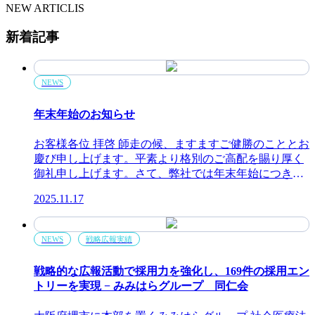
NEW ARTICLIS
新着記事
NEWS
年末年始のお知らせ
お客様各位 拝啓 師走の候、ますますご健勝のこととお
慶び申し上げます。平素より格別のご高配を賜り厚く
御礼申し上げます。さて、弊社では年末年始につきま
して下記のとおり休業いたします。 休業期間：2025年
2025.11.17
12月27日～2026年1月4日最終営業日：2025年12月26日
営業開始日：2026年1月5日 休業期間内につきまして
は、何かご不明な点がございましたら弊社のホームペ
NEWS
戦略広報実績
ージ内お問い合わせフォームよりご送信いただけます
ようお願い申し上げます。お問い合わせに対するご返
戦略的な広報活動で採用力を強化し、169件の採用エン
信は年明けの1月5日より順次させていただきます。 お
トリーを実現 − みみはらグループ 同仁会
客様には大変ご迷惑をおかけいたしますが、何卒ご理
解とご協力を賜りますようお願い申し上げます。 敬具