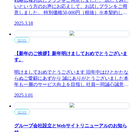
戦略広報お試しプランをご用意しました。 試してみた
ニケーションを目指します。 企業広報コミュニケーシ
部に向けて訴求できるようになった✓運営1年半で12人
いという方のお声にお応えして、お試しプランをご用
ョン（社内外）企業自体のことを社内や社外へ広報
採用を実現、採用コストを大幅に削減✓ウェブサイト
意しました。 特別価格50,000円（税抜）※本契約して
し、企業価値の向上を目指します。主にブランディン
をリニューアルしたことにより、ブランディングの統
頂いた場合、契約金額から50,000円（税抜）を差し引
グを行いますが、ブランディングとは戦略的に企業の
一化が実現 社内にノウハウやリソースがなく、施策を
2025.3.18
きます。期間1ヶ月内容詳細にヒアリングを行い、お悩
らしさ（魅力）を引き出し、環境や時代、消費者のニ
打つことが難しい 多くの病院には医療従事者が多く、
みに対する課題解決策を提示いたします。●ミーティ
ーズを踏まえながら消費者や社会に伝わるようなかた
広報PRの専門知識を持つ人材を置く余裕がありませ
ング（2回）1回2時間程度｜対面・リモート可（ミーテ
ちで表現し、価値を向上させるという戦略です。社外
NEWS
ん。同仁会も同様で、広報活動のやり方が分かる人が
ィング以外の連絡相談可）●ファシリテーション●診断
へは貴社のらしさ（魅力）が伝わるようになり、社内
社内におらず、求職者にどう訴求すればよいか試行錯
｜自社調査｜市場調査｜研究●広報戦略立案●広報戦略
へはエンゲージメントが向上します。 商品広報コミュ
【新年のご挨拶】新年明けましておめでとうございま
誤されていました。法人内には13の事業所があります
実装のサポート●上記のタスクにおける資料作成を含
ニケーション（社外）企業が取り扱う商品やサービス
す。
が、それぞれの事業所が独立で求人活動をおこなって
む成果物上記を分析し解決策のレポートをご提出しま
のらしさ（魅力）を見つけ出し、誰に・何を・どのよ
いることも課題となっていました。それぞれが独自に
す 以下の課題意識のある企業様へ、お得なトライアル
うに広報していけばもっと売れるのか、ブランディン
明けましておめでとうございます 旧年中はひとかたな
ウェブサイトを持っており、ある施設では求人情報が
プランです。 社外へ向けた発信 新卒採用を増やしたい
グやマーケティング手法を利用し売上増加を狙いま
らぬご愛顧にあずかり 誠にありがとうございました本
充実しているのに、別の施設では情報すら載っていな
中途採用を増やしたい 採用後のミスマッチを防ぎたい
す。 コミュニケーション担当部署（社内）広報活動は
年も一層のサービス向上を目指し 社員一同誠心誠意努
いといった状況だったため、求職者が情報を探しにく
商品やサービスを、もっと世の中へPRしたい（認知度
必要だと思うが、何から手を付けていいか分からなか
める所存でございますなにとぞ本年も倍旧のご支援の
い構造となっていました。 経営視点から広報を設計 求
を上げたい） 営業ツールを強化していきたい 展示会を
ったり、現在広報活動を実施しているが、ゴールや目
2025.1.01
ほどお願い申し上げます なお新年は 1月6日より通常営
職者のエントリーを増やすためには、求職者との接点
もっと活用して売上に繋げたい 投資家へ情報発信を行
標と具体的な業務が結びつかず、良い結果が出てない
業に戻りますご用命がありましたら お気軽にご連絡く
を増やす必要があります。ただ、採用動画や採用サイ
い、株価や投資を増加させたい 企業ブランディングを
企業向けに広報チームを組成し、広報活動を内製化で
ださい 弊社は現在創立5周年にてこのようなコンセプ
トなどを通じて接点を増やすことができたとしても、
強化したい・ブランドイメージを再構築したい SDGs
NEWS
きるまで伴走します。 採用広報コミュニケーション
トで運営しております是非ご参照ください 創立5周年
同仁会のビジョンや求める人材と合致していなけれ
やCSR活動をPRしたい 自社が活動する地域・住民へ
（社外）求める人材確保や採用後のミスマッチを防ぎ
を迎えました 想いが実る5周年に TAKKは創立5周年を
ば、結局はミスマッチを防ぐことはできません。同仁
PRしたい SNSを活用したい（誰にどんなコンテンツを
グループ会社設立とWebサイトリニューアルのお知ら
離職率を下げる為に、求職者向けの採用広報活動を支
迎え、更なる飛躍を目指します。この節目にあたり、
会が求める人材に「同仁会で働きたい」と思ってもら
発信するか一緒に考えてほしい） メディアへの露出を
せ