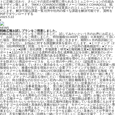
トに正確に伝わり、さらにその反応が確実に得られるコミュニケーションの仕組み
をデザイン致します。 TAKKとCOMADOの戦略イメージ TAKKとCOMADOは、戦
略とクリエイティブの力で、企業と顧客や従業員とのコミュニケーションをデザイ
ンします。 解決可能な課題一覧 社外や社内の様々な課題を解決可能です。 資料を
PDFでダウンロードする
2025.5.22
NEWS
戦略広報お試しプランをご用意しました。
戦略広報お試しプランをご用意しました。 試してみたいという方のお声にお応えし
て、お試しプランをご用意しました。 特別価格50,000円（税抜）※本契約して頂い
た場合、契約金額から50,000円（税抜）を差し引きます。期間1ヶ月内容詳細にヒ
アリングを行い、お悩みに対する課題解決策を提示いたします。●ミーティング（2
回）1回2時間程度｜対面・リモート可（ミーティング以外の連絡相談可）●ファシ
リテーション●診断｜自社調査｜市場調査｜研究●広報戦略立案●広報戦略実装のサ
ポート●上記のタスクにおける資料作成を含む成果物上記を分析し解決策のレポー
トをご提出します 以下の課題意識のある企業様へ、お得なトライアルプランです。
社外へ向けた発信 新卒採用を増やしたい 中途採用を増やしたい 採用後のミスマッ
チを防ぎたい 商品やサービスを、もっと世の中へPRしたい（認知度を上げたい）
営業ツールを強化していきたい 展示会をもっと活用して売上に繋げたい 投資家へ情
報発信を行い、株価や投資を増加させたい 企業ブランディングを強化したい・ブラ
ンドイメージを再構築したい SDGsやCSR活動をPRしたい 自社が活動する地域・住
民へPRしたい SNSを活用したい（誰にどんなコンテンツを発信するか一緒に考えて
ほしい） メディアへの露出を増やしたい・情報発信力を強化したい 売上アップをし
たいが、何が課題なのか分からない 社内へ向けた発信 離職率を下げて、定着率を向
上させたい 社内のコミュニケーションをもっと強化したい 従業員のエンゲージメン
トを向上させたい 当事者意識が低く、受け身な従業員の意識を変えて生産性を上げ
たい 経営理念を従業員へ理解・浸透・共感させて組織一体感を醸成したい 経営理念
を作りたい・再設計したい 社長交代など大きな組織変更があるので、何かすべきと
思っている そろそろ周年なので何かしたい 今は広報チーム（部門）が無いので作り
たい 広報チーム（部門）のスキルアップをしたい 広報活動は必要だと思うが、何か
ら手を付けたらいいか分からない 現在広報PR活動を実施している企業様にもおすす
めです ゴールや目標と具体的な業務が結びつかず、モチベーションが上がらない 専
門的なインプットが増えると、できることが増えるかもしれない 広報会議が上手く
進まない・広報の専門家にファシリテーターをお願いしたい 未来のことが予測でき
れば、不安が解消される（目標を一緒に立ててほしい） 広報の立場で、上と一緒に