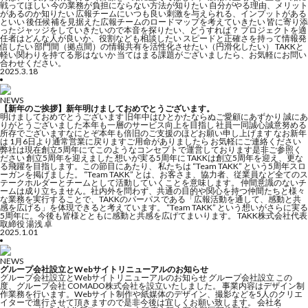
戦ってほしい 今の業務が負担にならない方法が知りたい 自分がやる理由、メリット
があるのか知りたい 広報チームにいつも良い刺激を与えられる、インプットがある
といい 後任候補を見据えた広報チームのロードマップを考えていきたい 皆に寄り添
ったジャッジをしていきたいので本音を探りたい、どうすれば？ プロジェクトを適
任者はどんな人が良いか、役割なども相談したい スピードと正確さを持って情報発
信したい 部門間（拠点間）の情報共有を活性化させたい（円滑化したい） TAKKと
軽い関わりを持てる形はないか 当てはまる課題がございましたら、お気軽にお問い
合わせください。
2025.3.18
NEWS
【新年のご挨拶】新年明けましておめでとうございます。
明けましておめでとうございます 旧年中はひとかたならぬご愛顧にあずかり 誠にあ
りがとうございました本年も一層のサービス向上を目指し 社員一同誠心誠意努める
所存でございますなにとぞ本年も倍旧のご支援のほどお願い申し上げます なお新年
は 1月6日より通常営業に戻りますご用命がありましたら お気軽にご連絡ください
弊社は現在創立5周年にてこのようなコンセプトで運営しております是非ご参照く
ださい 創立5周年を迎えました 想いが実る5周年に TAKKは創立5周年を迎え、更な
る飛躍を目指します。この節目にあたり、 私たちは “Team TAKK” という5周年スロ
ーガンを掲げました。 “Team TAKK” とは、お客さま、協力者、従業員など全てのス
テークホルダーとチームとして活動していくことを意味します。 仲間意識のないチ
ームは成り立ちません。社内外を問わず、共通の目的や関心を持つ仲間たちと様々
な業務を実行することで、TAKKのパーパスである「広報活動を通して、感動と共
感を広げる」を体現できると考えています。 “Team TAKK” という想いがさらに実る
5周年に。今後も皆様とともに感動と共感を広げてまいります。 TAKK株式会社代表
取締役 湯浅 卓
2025.1.01
NEWS
グループ会社設立とWebサイトリニューアルのお知らせ
グループ会社設立とWebサイトリニューアルのお知らせ グループ会社設立 この
度、グループ会社 COMADO株式会社を設立いたしました。 事業内容はデザイン制
作業務を行います。Webサイト制作や紙媒体のデザイン、撮影などを5人のクリエ
イターで進行させて頂きますので是非今後は宜しくお願い致します。 会社名