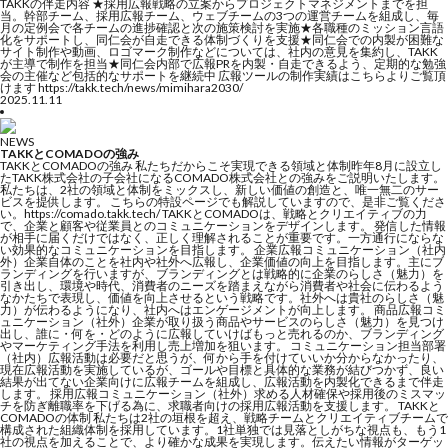
TAKKの伴走内容 ★採用広報戦略の立案からプロジェクトマネジメントまでを担
当。幹部チーム、採用広報チーム、ウェブチームの3つの運営チームを組成し、毎
月の定例会で各チームの進捗確認と次の施策検討を実施★各職種のミッション言語
化をサポートし、同仁会が自走できる体制づくりを支援★同仁会での内製が困難な
サイト制作や動画、ロゴマーク制作などについては、社内の意見を集約し、TAKK
が主導で制作を担当★同仁会内部で広報PRを内製・自走できるよう、定期的な勉強
会の主催など包括的なサポートを継続中 広報ツールの制作実績はこちらよりご覧頂
けます https://takk.tech/news/mimihara2030/
2025.11.11
NEWS
TAKKとCOMADOの強み
TAKKとCOMADOの強み 私たちだからこそ実現できる領域と体制昨年8月に設立し
たTAKK株式会社の子会社になるCOMADO株式会社との強みをご説明いたします。
私たちは、2社の領域と体制をミックスし、新しい価値の創造と、唯一無二のサー
ビスを提供します。 こちらの特設ページでも解説していますので、是非ご覧くださ
い。https://comado.takk.tech/ TAKKとCOMADOは、戦略とクリエイティブの力
で、企業と顧客や従業員とのコミュニケーションをデザインします。 発信した情報
が相手に届くだけではなく、正しく理解されることが重要です。一方通行にならな
い効果的なコミュニケーションを目指します。 企業広報コミュニケーション（社内
外）企業自体のことを社内や社外へ広報し、企業価値の向上を目指します。主にブ
ランディングを行いますが、ブランディングとは戦略的に企業のらしさ（魅力）を
引き出し、環境や時代、消費者のニーズを踏まえながら消費者や社会に伝わるよう
なかたちで表現し、価値を向上させるという戦略です。社外へは貴社のらしさ（魅
力）が伝わるようになり、社内へはエンゲージメントが向上します。 商品広報コミ
ュニケーション（社外）企業が取り扱う商品やサービスのらしさ（魅力）を見つけ
出し、誰に・何を・どのように広報していけばもっと売れるのか、ブランディング
やマーケティング手法を利用し売上増加を狙います。 コミュニケーション担当部署
（社内）広報活動は必要だと思うが、何から手を付けていいか分からなかったり、
現在広報活動を実施しているが、ゴールや目標と具体的な業務が結びつかず、良い
結果が出てない企業向けに広報チームを組成し、広報活動を内製化できるまで伴走
します。 採用広報コミュニケーション（社外）求める人材確保や採用後のミスマッ
チを防ぎ離職率を下げる為に、求職者向けの採用広報活動を支援します。 TAKKと
COMADOの体制 私たちは2社の垣根を超え、戦略チームとクリエイティブチームで
構成された組織体制を採用しています。1社単独では見落としがちな視点も、もう1
社の視点を加えることで、より確かな成果を実現します。伝えたい情報がターゲッ