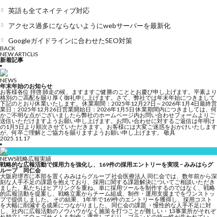
英語も全てネイティブ対応
アクセス過多にならないようにwebサーバーを最新化
Googleガイドラインに合わせたSEO対策
BACK
NEW ARTICLIS
新着記事
NEWS
年末年始のお知らせ
お客様各位 拝啓 師走の候、ますますご健勝のこととお慶び申し上げます。平素より
格別のご高配を賜り厚く御礼申し上げます。さて、弊社では年末年始につきまして
下記のとおり休業いたします。 休業期間：2025年12月27日～2026年1月4日最終営
業日：2025年12月26日営業開始日：2026年1月5日 休業期間内につきましては、何
かご不明な点がございましたら弊社のホームページ内お問い合わせフォームよりご
送信いただけますようお願い申し上げます。お問い合わせに対するご返信は年明け
の1月5日より順次させていただきます。 お客様には大変ご迷惑をおかけいたします
が、何卒ご理解とご協力を賜りますようお願い申し上げます。 敬具
2025.11.17
NEWS
戦略広報実績
戦略的な広報活動で採用力を強化し、169件の採用エントリーを実現 − みみはらグ
ループ 同仁会
大阪府堺市に本部を置くみみはらグループ 社会医療法人 同仁会では、数年前から深
刻な人手不足の課題を抱えており、採用に関する課題解決についてご相談いただき
ました。私たちはヒアリングを重ね、単に採用ツールを制作するのではなく、戦略
的広報活動を提案し、戦略立案からチーム組成、制作・運用支援までをワンストッ
プで提供しました。 その結果、1年半で169件のエントリーを獲得し、採用コスト
を大幅に削減する成果につながりました。 同仁会の課題 ・慢性的な人手不足に対
し、社内に広報活動のノウハウがなく施策を打つことが難しい・13事業所がそれぞ
れ独立してウェブサイトを制作・運営しており、ブランドの統一性が失われてい