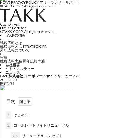
NEWS
PRIVACY POLICY
フリーランサーサポート
©TAKK CORP. All rights reserved.
Goal Driven,
Future Focused.
©TAKK CORP. All rights reserved.
TAKKの強み
戦略広報とは
戦略広報とは
STRATEGIC PR
周年広報について
実績
戦略広報実績
周年広報実績
会社概要
ヒト・カルチャー
ニュース
GMB株式会社 コーポレートサイトリニューアル
2024.5.15
制作実績
目次
1
はじめに
2
コーポレートサイトリニューアル
2.1
リニューアルコンセプト