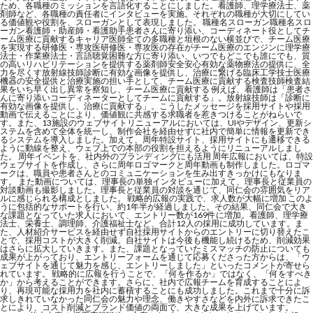
ため、各職種のミッションを言語化することにしました。看護師、理学療法士、薬
剤師など、各職種の責任者にインタビューを実施。それぞれの職種が大切にしてい
る価値観や役割を、スローガンとして表現しました。 職種名スローガン職種名スロ
ーガン看護師・助産師・看護助手患者さんに寄り添い、コーディネート役としてチ
ーム医療に貢献するキャリア医師全ての多職種と垣根のない横並びで、チーム医療
を実現する研修医・専攻医研修医・専攻医の存在がチーム医療のエンジンに理学療
法士・作業療法士・言語聴覚困難な方に寄り添い、いつでもどこでも誰にでも、質
の高いリハビリテーションを提供する薬剤師安全安心有効な薬物療法の提供に、全
力を尽くす放射線技師診断に有効な画像を提供し、治療に繋げる臨床工学技士医療
機器の安全提供と治療実施の担い手として、チーム医療に貢献する検査技師検査結
果をいち早く出し異常を察知し、チーム医療に貢献する 例えば、看護師は「患者さ
んに寄り添いコーディネーターとしてチームに貢献する」。放射線技師は「診断に
有効な画像を提供し、治療に貢献する」。こうしたメッセージを採用サイトや採用
動画で伝えることにより、価値観に共感する求職者を惹きつけることがねらいで
す。また、13施設のウェブサイトリニューアルにおいては、UIやデザイン、更新シ
ステムを含めて全体を統一し、制作会社を経由せずに社内で簡単に情報を更新でき
るシステムを導入しました。加えて、周年特設サイト、採用サイトにも遷移できる
ように動線を整え、ウェブ上での本部の役割を担えるようにリニューアルしまし
た。 周年イベントを、社内外のブランディングにも活用 周年広報においては、特設
ウェブサイトを作成し、さらに周年ロゴマークと周年動画も制作しました。ロゴマ
ークは、職員や患者さんとのコミュニケーションを生み出すきっかけにもなりま
す。 また動画については、理事長の単独インタビューに加えて、理事長と従業員の
対談動画も撮影しました。理事長と従業員の対談を通じて、同仁会の雰囲気をリア
ルに感じられる構成としました。 戦略的広報の実践で、求人数が大幅に増加 このよ
うに包括的なサポートを行い、約1年半が経過しました。その結果、同仁会で大き
な課題となっていた求人において、エントリー数が169件に増加。看護師、理学療
法士、栄養士、調理師、介護福祉士など、合計12人の採用に成功しています。ま
た、人材紹介サービスを経由せず自社採用サイトからのエントリーに切り替えたこ
とで、採用コストが大きく削減。自社サイトは今後も機能し続けるため、削減効果
はさらに拡大していきます。また、課題となっていたミスマッチの防止についても
成果が上がっており、エントリーフォームを通じて応募くださった方からは、「ウ
ェブサイトを通じて魅力を感じ、エントリーしました」といったコメントが寄せら
れています。 戦略的に広報を行うことで、「何を作るか」ではなく、「何をすべき
か」から考えることができます。さらに、社内で広報チームを育成することによ
り、再現可能な採用力を社内に蓄積することにも成功しました。これまで十分に訴
求しきれていなかった同仁会の魅力や理念、働きやすさなどを内外に訴求できたこ
とにより、コスト削減とブランド価値の両面で、大きな成果を上げています。