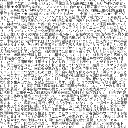
た・80周年に向けた中期ビジョン、事業計画を効果的に活用したい TAKKの提案・
解決策 ★ 全事業所を集約し、プロジェクトに合わせて採用広報チームなど3つの運
営チームを組成★ TAKKがプロジェクトマネジャーを務め、採用広報の戦略立案と
実行をサポート★ 13施設のウェブサイトを統一し、全面リニューアル★ 中期ビジ
ョン、事業計画を社内ブランディングとしても活用 成果 ✓社内でチームを組成した
ことにより、広報活動のノウハウが社内に蓄積✓内製と外注を使い分けることによ
り、自社の強みを的確に外部に向けて訴求できるようになった✓運営1年半で12人
採用を実現、採用コストを大幅に削減✓ウェブサイトをリニューアルしたことによ
り、ブランディングの統一化が実現 社内にノウハウやリソースがなく、施策を打つ
ことが難しい 多くの病院には医療従事者が多く、広報PRの専門知識を持つ人材を置
く余裕がありません。同仁会も同様で、広報活動のやり方が分かる人が社内におら
ず、求職者にどう訴求すればよいか試行錯誤されていました。法人内には13の事業
所がありますが、それぞれの事業所が独立で求人活動をおこなっていることも課題
となっていました。それぞれが独自にウェブサイトを持っており、ある施設では求
人情報が充実しているのに、別の施設では情報すら載っていないといった状況だっ
たため、求職者が情報を探しにくい構造となっていました。 経営視点から広報を設
計 求職者のエントリーを増やすためには、求職者との接点を増やす必要がありま
す。ただ、採用動画や採用サイトなどを通じて接点を増やすことができたとして
も、同仁会のビジョンや求める人材と合致していなければ、結局はミスマッチを防
ぐことはできません。同仁会が求める人材に「同仁会で働きたい」と思ってもらっ
てエントリーにつなげるためには、同仁会の魅力を伝えるべき人に訴求できること
が不可欠です。経営コンサルティングが数値や組織設計から課題を可視化し、制作
会社がアウトプットで表現するのに対し、私たちは「企業の想いをどう伝え、どん
な行動を生み出すか」を起点に設計します。今回は、3つの方向から取り組むこと
にしました。 1 採用広報求職者向けの採用活動を強化し、エントリー数を増やす
施策を展開 2 周年広報2030年の樹という中期ビジョンを社内外のブランディング
に活用 3 広報チームの組成広報活動を外部に丸投げするのではなく、社内で内製
化できる体制を構築 この柱に沿って、13の事業所を横断する形で幹部チーム、採用
広報チーム、ウェブチームの3つのチームを組成。TAKKがファシリテーションを担
当することで、広報PRを専門で行える方が社内にいなくても、一貫性のある広報活
動を実現できる体制が整いました。 幹部チームは全体のとりまとめと、2030年の
樹に関する周年広報活動を担当。採用広報チームには各施設の人事担当者を集め、
採用戦略の策定と実行を担当します。またウェブチームは各施設のウェブサイト担
当者が集まり、サイトの統合とリニューアルを進めていきました。 理念に共感する
人を増やすための仕組みづくり 同仁会の採用広報で特に重視したのが「カルチャー
マッチ」です。同仁会の理念は「無差別平等の医療」。民医連という団体の傘下
で、入院時の差額ベッド代もいただいていません。この理念に共感する人を増やす