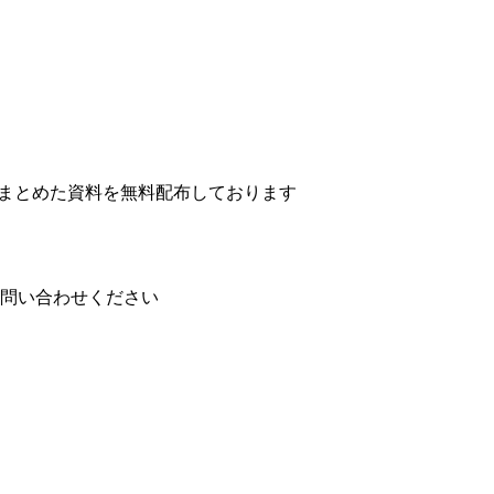
戦力人材と企業をつなぐ転職サイト「ビズリーチ」が、ビズリー
担当者308件）参照 https://www.bizreach.co.jp/pressro
多かったのがプロジェクトマネジメントでした。この調査ではD
も分け隔てなくプロジェクトを成功に導けるスキルと言えます。 プロジェクトマネ
。しかし、それらで基礎を学ぶことができますが現場で役に立つ
現場で実際にプロジェクトやチームをマネジメントする。こう
って自走可能な体制が整うまで弊社がサポート致します。ある
まとめた資料を無料配布しております
我々と一緒に行っていきましょう。 広報活動を通してこれまで身につけることがなかった
ことができるはずです。
問い合わせください