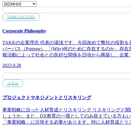
TAKK CULTURE
Corporate Philosophy
TAKKの企業理念 代表の湯浅です。今回改めて弊社の役割を見直し、TAKKの企業理念を策定しましたので解説いたします。こちらのページに掲載しています。https://takk.tech/company/
パーパス（Purpose） 「(Why)何のために存在するのか」存在意義「今」 広報活動を通して、感動と共感をひろげる 弊社のメイン事業は広報活動支援であり広報活動のゴールとは、「広
報活動によって社会との良好な関係を日頃から構築し、企業
動や共感」になればゴールに到達すると考えています。 ビジョン（Vision） 「(Where)目指すべきところ、あるべき姿」「未来」 高いモチベーションが溢れる世界にする 「感動や共感」
2023.9.28
が広がるということは、何事に対しても高いモチベーション
ティブに何かをすることになれば、社会はもっと豊かになると思いませんか？ ミッション（Mission） パーパスとビジョンを実現するために(Wha
仲間を増やす 弊社の会社名であるTAKKとはアイスランド語で「ありがとう。」という意味です。感動と共感を広げたり、高いモチベーションが溢れる世界にするには、やはりコミュ
コラム
ニケーションの原点である感謝の意を表することだと考えて
す。 バリュー（Value） ミッションを成し遂げるための行動指針 Goal Driven, Future Focused. この言葉には、未来を見据えてアクションを取り（Future Focused）、そのアクション自体の
プロジェクトマネジメントとリスキリング
原動力はゴール（Goal Driven）であるという理念のもとに事業を遂行する。という意味が込めら
ます。ただこれは一人の場合は比較的簡単だと思いますが、
事業戦略に沿った人材育成とリスキリング リスキリングと聞けば、ノウハウを身につけて異なる職務に就いたり、職場で求められる必要なスキルを習得することを想像していませんで
TAKKは策定しています。 •組織構造やリーダーシップは存在しない •優れたアイデアをだれも握りつぶせない •だれでも協力者になれる •だれでも先頭役を務められる •だれも指図できな
しょうか。また、DX教育の一環としてのみ捉えている方も
い •目的や目標は自分で決める •だれかの成果を簡単に生かせる •ゴロツキや暴君に耐える必要はない •出る杭は打たれない •優れたものがたいていは勝つ（平凡ではそうはいかない） •情
「事業戦略」に注視する必要があります。特に人材育成とリ
熱を削ぐような方針はくつがえされる 
材育成のためのリスキリングです。 どんなことを習得すればいいのか では、具体的にどのような内容を身につけることが求められているのでしょうか。 株式会社ビズリーチ（所在地：