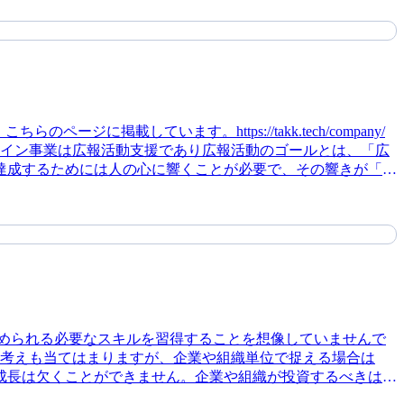
達成するためには人の心に響くことが必要で、その響きが「感
に対してもです。世界中の人々が、高いモチベーションでポジ
「ありがとう」と言って頂けたり、言えたりすることが理想で
。それを解消するために、下記のような12個の行動指針を
の考えも当てはまりますが、企業や組織単位で捉える場合は
成長は欠くことができません。企業や組織が投資するべきは人