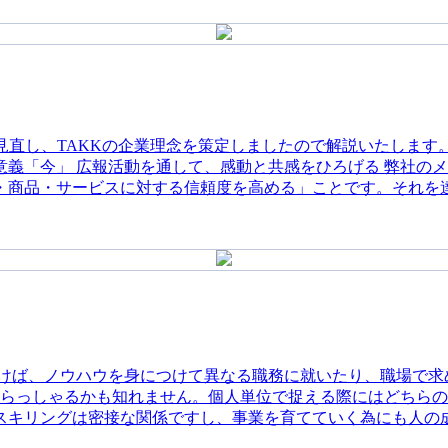
・商品・サービスに対する信頼度を高める」ことです。それを
で取り組むことが可能です。家族や仕事に対しては勿論、趣味
t)やるべきこと TAKKがひろがる仕事や
います。それは社内の仲間にも、お客様にも、仕事内容にも、
れています。 人には常に目的や目標等のゴールがあるからこそ、行動できると思ってい
会社のように人が複数人集まり組織になると難しい面があります
いらっしゃるかも知れません。個人単位で捉える際にはどちら
スキリングは密接な関係ですし、事業を育てていく為にも人の
•素晴らしい貢献は周囲から認められ、祝福される