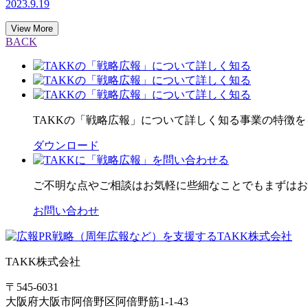
2023.9.19
東京都渋谷区/代表取締役社長：酒井哲也）が運営する、即
グに関する調査を実施しました。（有効回答数：ビズリーチ会員629件、企業の経営層・採用
View More
員に身につけてほしいITスキル」という調査項目で最も票が
BACK
が、プロジェクトを円滑に進めるために必要なスキルという意味ではITもDX
修に参加したりPMBOK関連の書籍で学ぶことができます
ありません。思い通りに行かないことの方が多い予測不可の
だけよりも早く習得が可能です。 チーム組成して共に成長する 広報チームをゼロから組成し育てていくことはプロジェクトマネジメントそのものです。とはいえ、急に自社内で専門チ
ームを立ち上げることは困難を極めます。チームが軌道に乗
TAKKの「戦略広報」について詳しく知る
事業の特徴を
ますので、そこで実践して経験を積み学んでいくことができます。まずは、チーム組成を
報スキルを習得し企業の事業戦略をより一歩先に進めていく
ダウンロード
ご不明な点やご相談はお気軽に
些細なことでもまずはお
お問い合わせ
TAKK株式会社
〒545-6031
大阪府大阪市阿倍野区阿倍野筋1-1-43