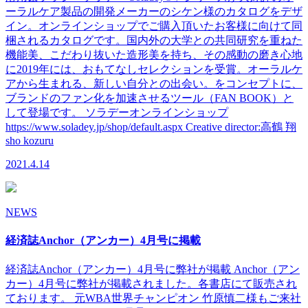
ーラルケア製品の開発メーカーのシケン様のカタログをデザ
イン。オンラインショップでご購入頂いたお客様に向けて同
梱されるカタログです。国内外の大学との共同研究を重ねた
機能美、こだわり抜いた造形美を持ち、その感動の磨き心地
に2019年には、おもてなしセレクションを受賞。オーラルケ
アから生まれる、新しい自分との出会い。をコンセプトに、
ブランドのファン化を加速させるツール（FAN BOOK）と
して登場です。 ソラデーオンラインショップ
https://www.soladey.jp/shop/default.aspx Creative director:高鶴 翔
sho kozuru
2021.4.14
NEWS
経済誌Anchor（アンカー）4月号に掲載
経済誌Anchor（アンカー）4月号に弊社が掲載 Anchor（アン
カー）4月号に弊社が掲載されました。各書店にて販売され
ております。 元WBA世界チャンピオン 竹原慎二様もご来社