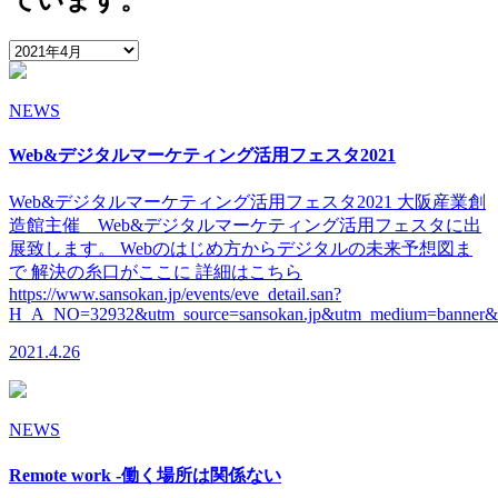
NEWS
Web&デジタルマーケティング活用フェスタ2021
Web&デジタルマーケティング活用フェスタ2021 大阪産業創
造館主催 Web&デジタルマーケティング活用フェスタに出
展致します。 Webのはじめ方からデジタルの未来予想図ま
で 解決の糸口がここに 詳細はこちら
https://www.sansokan.jp/events/eve_detail.san?
H_A_NO=32932&utm_source=sansokan.jp&utm_medium=banner&
2021.4.26
NEWS
Remote work -働く場所は関係ない