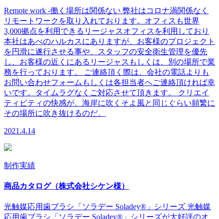
Remote work -働く場所は関係ない 弊社はコロナ渦関係なく
リモートワークを取り入れております。オフィスも世界
3,000拠点を利用できるリージャスオフィスを利用しており
本社はあべのハルカスにありますが、お客様のプロジェクト
を円滑に遂行させる事や、スタッフの安全衛生管理を優先
し、お客様の近くにあるリージャスもしくは、別の場所で業
務を行っております。 ご連絡頂く際は、会社の電話よりも
お問い合わせフォームもしくは各担当者へご連絡頂ければ幸
いです。タイムラグなくご対応させて頂きます。 クリエイ
ティビティの快感が、海岸に吹くそよ風と同じぐらい頻繁に
その場所に吹き抜けるのだ。
2021.4.14
制作実績
商品カタログ（株式会社シケン様）
光触媒応用歯ブラシ「ソラデー Soladey®」シリーズ 光触媒
応用歯ブラシ「ソラデー Soladey®」シリーズが大好評のオ