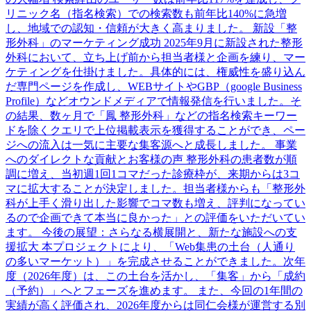
リニック名（指名検索）での検索数も前年比140%に急増
し、地域での認知・信頼が大きく高まりました。 新設「整
形外科」のマーケティング成功 2025年9月に新設された整形
外科において、立ち上げ前から担当者様と企画を練り、マー
ケティングを仕掛けました。具体的には、権威性を盛り込ん
だ専門ページを作成し、WEBサイトやGBP（google Business
Profile）などオウンドメディアで情報発信を行いました。そ
の結果、数ヶ月で「鳳 整形外科」などの指名検索キーワー
ドを除くクエリで上位掲載表示を獲得することができ、ペー
ジへの流入は一気に主要な集客源へと成長しました。 事業
へのダイレクトな貢献とお客様の声 整形外科の患者数が順
調に増え、当初週1回1コマだった診療枠が、来期からは3コ
マに拡大することが決定しました。担当者様からも「整形外
科が上手く滑り出した影響でコマ数も増え、評判になってい
るので企画できて本当に良かった」との評価をいただいてい
ます。 今後の展望：さらなる横展開と、新たな施設への支
援拡大 本プロジェクトにより、「Web集患の土台（人通り
の多いマーケット）」を完成させることができました。次年
度（2026年度）は、この土台を活かし、「集客」から「成約
（予約）」へとフェーズを進めます。 また、今回の1年間の
実績が高く評価され、2026年度からは同仁会様が運営する別