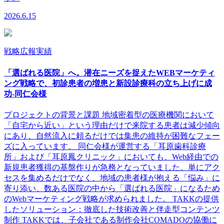
2026.6.15
戦略広報実績
「選ばれる医院」へ。潜在ニーズを捉えたWEBマーケティ
ング戦略で、初診患者の増患と新設診療科の立ち上げに成
功-同仁会様
プロジェクトの背景と課題 地域密着型の医療機関において
「自宅から近い」という理由だけで来院する患者は減少傾向
にあり、自然流入に頼るだけでは集患の維持が困難なフェー
ズに入っています。 同仁会様が運営する「耳原歯科診療
所」および「耳原鳳クリニック」においても、Web経由での
新規患者獲得の基盤作りが急務となっていました。単にアク
セスを集めるだけでなく、地域の患者様が抱える「悩み」に
寄り添い、数ある医院の中から「選ばれる医院」になるため
のWebマーケティング戦略が求められました。 TAKKの提供
したソリューション：徹底した技術改善と伴走型コンテンツ
制作 TAKKでは、子会社である制作会社COMADOの協働に