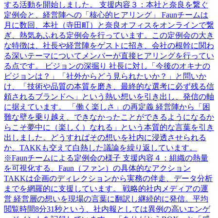
する活動を開始しました。 支援内容３：本社と奈良を繋ぐ
定例会と、経営陣への「核心的ヒアリング」 Faunチームは
月に数回、本社（寺田町）と奈良オフィスをオンラインで繋
ぎ、熱気あふれる定例会を行っています。この定例会の大き
な特徴は、社長や経営陣をゲストに招き、会社の根幹に関わ
る深いテーマについてメンバーが直接ヒアリングを行ってい
る点です。 ビジョンの深掘り 社長に対し「今後のオキナの
ビジョンは？」「社外からどう見られたいか？」と問いか
け、「技術や品質の本質を磨き、最終的な選考に必ず残る信
頼されるブランドへ」という熱い想いを引き出し、発信の軸
に据えています。 「働く楽しさ」の再定義 経営陣から「困
難な壁を乗り越え、できなかったことができるようになるか
らこそ夢中に（楽しく）なれる」という本質的な言葉を引き
出しました。どうすればその想いを社内に浸透させられる
か、TAKKも交えて白熱した議論を繰り返しています。
※Faunチームによる定例会の様子 支援内容４：組織の熱量
を可視化する、Faun（ファン）の具体的なアクション
TAKKは企画のディレクションから実務の伴走、データ分析
までを網羅的に支援しています。 戦略的社内メディアの運
営 経営層の想いを現場の言葉に翻訳し継続的に発信。平均
閲覧時間8分31秒という、社内報としては異例の高いエンゲ