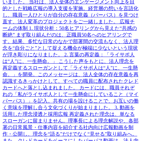
いました。 当社は、法人全体のエンゲージメント向上を目
的とした戦略広報の導入支援を実施。経営層の想いを言語化
し、職員一人ひとりが自分の存在意義（パーパス）を見つけ
直す、法人変革のプロジェクトをご一緒しました。 広報チ
ームの体制 1. 現状分析：50名ヒアリングから見えた“共感の
断絶” まず取り組んだのは、正職員50名へのヒアリングで
す。結果、多忙な日常のなかで部署間の交流もなく、法人理
念を“自分ごと”として捉える機会が極端に少ないという現状
が浮き彫りになりました。 2. 言葉の再定義：「ライサポ人
は“人”に、一生懸命。」 こうした声をもとに、法人理念を
再定義するスローガンとして「ライサポ人は“人”に、一生懸
命。」を開発。このメッセージは、法人全体の存在意義を再
認識するきっかけとして、すべての職員に配布されたクレド
カードへと落とし込まれました。 カードには、職員それぞ
れの「私がライサポ人として一生懸命にしていること（マイ
パーパス）」を記入。共有の場を設けることで、お互いの働
く意味を理解し合う文化づくりが始まりました。 3. 動画を
活用した理念浸透と採用広報 再定義された理念は、単なる
スローガンに留まりません。理事長による理念解説や、各部
署の日常風景・仕事内容を紹介する社内向け広報動画を制
作・公開し、理念を“語る”だけでなく“見せる”取り組みへ。
また、クレドカードをベースにしたパーパス動画は、法人内