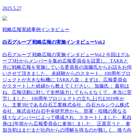
2025.5.27
戦略広報実績
事例インタビュー
白石グループ 戦略広報の実施インタビューVol.2
白石グループ 戦略広報の実施インタビューVol.2 今回はグル
ープ3社からメンバーを集め広報委員会を設置し、TAKKと
共に戦略広報を実施している委員長の加藤氏からお話をお伺
いさせて頂きました。 未経験からのスタート、100周年プロ
ジェクトが大きな転機に TAKK八並：まずは、広報委員会
がスタートした経緯から教えてください。 加藤氏： 最初は
ね、広報活動に対して全然協力してもらえなくて。本当に苦
労しました。100周年プロジェクトの立ち上げは2019年か
ら。主要3社である白石工業株式会社、白石カルシウム株式
会社、株式会社白石中央研究所から、部署・役職の異なる
様々なメンバーによって構成され、スタートしました。私自
身は2年前から広報委員会に参加しました。 正直言うと、参
加当初はまだまだ社内からの理解を得るのが難しく、後ろ向