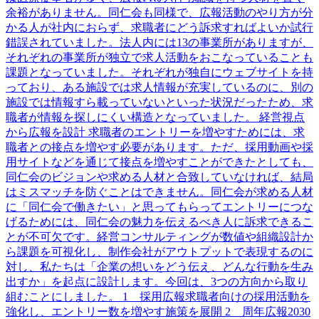
余裕がありません。同仁会も同様で、広報活動のやり方が分
かる人が社内におらず、求職者にどう訴求すればよいか試行
錯誤されていました。法人内には13の事業所がありますが、
それぞれの事業所が独立で求人活動をおこなっていることも
課題となっていました。それぞれが独自にウェブサイトを持
っており、ある施設では求人情報が充実しているのに、別の
施設では情報すら載っていないといった状況だったため、求
職者が情報を探しにくい構造となっていました。 経営視点
から広報を設計 求職者のエントリーを増やすためには、求
職者との接点を増やす必要があります。ただ、採用動画や採
用サイトなどを通じて接点を増やすことができたとしても、
同仁会のビジョンや求める人材と合致していなければ、結局
はミスマッチを防ぐことはできません。同仁会が求める人材
に「同仁会で働きたい」と思ってもらってエントリーにつな
げるためには、同仁会の魅力を伝えるべき人に訴求できるこ
とが不可欠です。経営コンサルティングが数値や組織設計か
ら課題を可視化し、制作会社がアウトプットで表現するのに
対し、私たちは「企業の想いをどう伝え、どんな行動を生み
出すか」を起点に設計します。今回は、3つの方向から取り
組むことにしました。 1 採用広報求職者向けの採用活動を
強化し、エントリー数を増やす施策を展開 2 周年広報2030