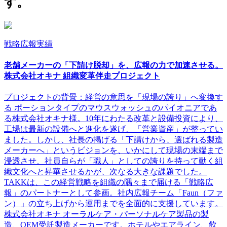
す。
戦略広報実績
老舗メーカーの「下請け脱却」を、広報の力で加速させる。
株式会社オキナ 組織変革伴走プロジェクト
プロジェクトの背景：経営の意思を「現場の誇り」へ変換す
る ポーションタイプのマウスウォッシュのパイオニアであ
る株式会社オキナ様。10年にわたる改革と設備投資により、
工場は最新の設備へと進化を遂げ、「営業資産」が整ってい
ました。しかし、社長の掲げる「下請けから、選ばれる製造
メーカーへ」というビジョンを、いかにして現場の末端まで
浸透させ、社員自らが「職人」としての誇りを持って動く組
織文化へと昇華させるかが、次なる大きな課題でした。
TAKKは、この経営戦略を組織の隅々まで届ける「戦略広
報」のパートナーとして参画。社内広報チーム「Faun（ファ
ン）」の立ち上げから運用までを全面的に支援しています。
株式会社オキナ オーラルケア・パーソナルケア製品の製
造、OEM受託製造メーカーです。ホテルやエアライン、飲