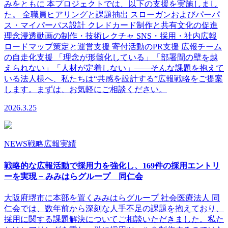
みをともに 本プロジェクトでは、以下の⽀援を実施しまし
た。 全職員ヒアリングと課題抽出 スローガンおよびパーパ
ス・マイパーパス設計 クレドカード制作と共有⽂化の促進
理念浸透動画の制作・技術レクチャ SNS・採⽤・社内広報
ロードマップ策定と運営⽀援 寄付活動のPR支援 広報チーム
の⾃⾛化⽀援 「理念が形骸化している」「部署間の壁を越
えられない」「⼈材が定着しない」――そんな課題を抱えて
いる法⼈様へ、私たちは“共感を設計する”広報戦略をご提案
します。まずは、お気軽にご相談ください。
2026.3.25
NEWS
戦略広報実績
戦略的な広報活動で採用力を強化し、169件の採用エントリ
ーを実現 − みみはらグループ 同仁会
大阪府堺市に本部を置くみみはらグループ 社会医療法人 同
仁会では、数年前から深刻な人手不足の課題を抱えており、
採用に関する課題解決についてご相談いただきました。私た