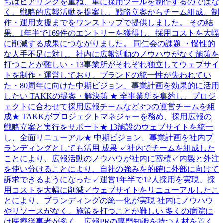
ちはヒアリングを重ね、単に採用ツールを制作するのではな
く、戦略的広報活動を提案し、戦略立案からチーム組成、制
作・運用支援までをワンストップで提供しました。 その結
果、1年半で169件のエントリーを獲得し、採用コストを大幅
に削減する成果につながりました。 同仁会の課題 ・慢性的
な人手不足に対し、社内に広報活動のノウハウがなく施策を
打つことが難しい・13事業所がそれぞれ独立してウェブサイ
トを制作・運営しており、ブランドの統一性が失われてい
た・80周年に向けた中期ビジョン、事業計画を効果的に活用
したい TAKKの提案・解決策 ★ 全事業所を集約し、プロジ
ェクトに合わせて採用広報チームなど3つの運営チームを組
成★ TAKKがプロジェクトマネジャーを務め、採用広報の
戦略立案と実行をサポート★ 13施設のウェブサイトを統一
し、全面リニューアル★ 中期ビジョン、事業計画を社内ブ
ランディングとしても活用 成果 ✓社内でチームを組成した
ことにより、広報活動のノウハウが社内に蓄積✓内製と外注
を使い分けることにより、自社の強みを的確に外部に向けて
訴求できるようになった✓運営1年半で12人採用を実現、採
用コストを大幅に削減✓ウェブサイトをリニューアルしたこ
とにより、ブランディングの統一化が実現 社内にノウハウ
やリソースがなく、施策を打つことが難しい 多くの病院に
は医療従事者が多く、広報PRの専門知識を持つ人材を置く