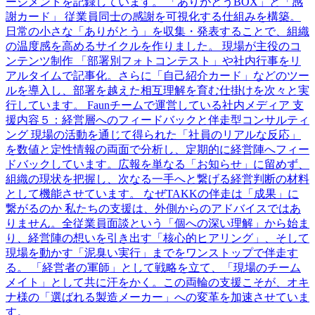
ージメントを記録しています。 「ありがとうBOX」と「感
謝カード」 従業員同士の感謝を可視化する仕組みを構築。
日常の小さな「ありがとう」を収集・発表することで、組織
の温度感を高めるサイクルを作りました。 現場が主役のコ
ンテンツ制作 「部署別フォトコンテスト」や社内行事をリ
アルタイムで記事化。さらに「自己紹介カード」などのツー
ルを導入し、部署を越えた相互理解を育む仕掛けを次々と実
行しています。 Faunチームで運営している社内メディア 支
援内容５：経営層へのフィードバックと伴走型コンサルティ
ング 現場の活動を通じて得られた「社員のリアルな反応」
を数値と定性情報の両面で分析し、定期的に経営陣へフィー
ドバックしています。広報を単なる「お知らせ」に留めず、
組織の現状を把握し、次なる一手へと繋げる経営判断の材料
として機能させています。 なぜTAKKの伴走は「成果」に
繋がるのか 私たちの支援は、外側からのアドバイスではあ
りません。全従業員面談という「個への深い理解」から始ま
り、経営陣の想いを引き出す「核心的ヒアリング」、そして
現場を動かす「泥臭い実行」までをワンストップで伴走す
る。 「経営者の軍師」として戦略を立て、「現場のチーム
メイト」として共に汗をかく。この両輪の支援こそが、オキ
ナ様の「選ばれる製造メーカー」への変革を加速させていま
す。