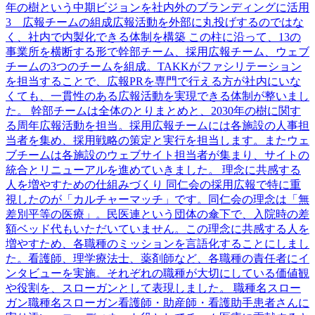
年の樹という中期ビジョンを社内外のブランディングに活用
3 広報チームの組成広報活動を外部に丸投げするのではな
く、社内で内製化できる体制を構築 この柱に沿って、13の
事業所を横断する形で幹部チーム、採用広報チーム、ウェブ
チームの3つのチームを組成。TAKKがファシリテーション
を担当することで、広報PRを専門で行える方が社内にいな
くても、一貫性のある広報活動を実現できる体制が整いまし
た。 幹部チームは全体のとりまとめと、2030年の樹に関す
る周年広報活動を担当。採用広報チームには各施設の人事担
当者を集め、採用戦略の策定と実行を担当します。またウェ
ブチームは各施設のウェブサイト担当者が集まり、サイトの
統合とリニューアルを進めていきました。 理念に共感する
人を増やすための仕組みづくり 同仁会の採用広報で特に重
視したのが「カルチャーマッチ」です。同仁会の理念は「無
差別平等の医療」。民医連という団体の傘下で、入院時の差
額ベッド代もいただいていません。この理念に共感する人を
増やすため、各職種のミッションを言語化することにしまし
た。看護師、理学療法士、薬剤師など、各職種の責任者にイ
ンタビューを実施。それぞれの職種が大切にしている価値観
や役割を、スローガンとして表現しました。 職種名スロー
ガン職種名スローガン看護師・助産師・看護助手患者さんに