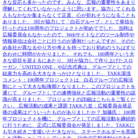
きな反応も多かったのです。みんな、広報の重要性をあまり
理解してくれていなかったように思います。協力してくれる
人もなかなか集まらなくて正直、心が折れそうになることも
ありました。 3社が協力して「白石グループ」として発信を
行ったのは100周年のプロジェクトが初めてでした。当時は
広報委員会もなかったので、Webサイトなどのツール制作や
情報発信は会社ごとに行うのが通例だったんですが、そのた
め各社が異なるやり方や考えを持っており初めのうちはすり
合わせに時間がかかりました。 それでも、100周年という大
きな節目を迎えるにあたり、3社が協力して作り上げたスロ
ーガン「UNITED ONE」や記念式典は、グループとしての
結束力を高める大きなきっかけとなりました。 TAKK湯浅
コメント：100周年プロジェクトは、白石グループの広報活
動にとって大きな転換期となりました。このプロジェクトを
通じて、グループとしての連携強化と広報活動の重要性の認
識が高まりました。プロジェクトの詳細はこちらをご覧くだ
さい。 広報活動の成果と課題 TAKK八並：広報委員会発足
後の成果はどういったものがありましたか？ 加藤氏： 100周
年プロジェクトを機に、グループとしての広報活動を継続的
に行うために、正式に広報委員会が発足しました。TAKKに
も引き続きご支援いただきながら、ステークホルダーを意識