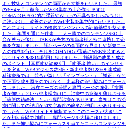
より技術とコンテンツの両面から支援を行いました。 最初
の3〜4ヶ月：徹底したWEB集客の土台作り まずは
COMADOがSEO的な課題やWeb上の不具合をしらみつぶし
に洗い出し、改善のためのWeb実装を集中的に行いました。
これにより、サイトの検索エンジンからの評価基盤を整えま
した。 年間を通じた伴走：二人三脚でのコンテンツSEO 土
台が整った後は、TAKKが先方の担当者様と密に連携して企
画を立案しました。既存ページの全面的な見直しや新規コラ
ムの作成を行い、それをCOMADOが迅速にWEB実装すると
いうサイクルを1年間回し続けました。 施設別の成果と成功
のポイント 【耳原歯科診療所】「歯医者 怖い」のインサイ
トを突き、WEBアクセス数3倍・新患患者数128%を達成歯
科診療所では、競合が激しい「インプラント」「矯正」など
で正面突破を図るのではなく、患者様の深い悩みにフォーカ
スしました。 潜在ニーズの発掘と専門ページの強化 「歯医
者が怖い」という患者様向けに、治療中の意識を薄れさせる
「静脈内鎮静法」という専門治療があります。当初はこの治
療に関しての説明が50文字程度の簡単な説明しかありません
でしたが、WEBサイトを解析するとこのニーズが大きいこ
とが初期段階で判明し、専門ページを大幅に作り直しまし
た。また怖い悩みにフォーカスを当てたコラムコンテンツを