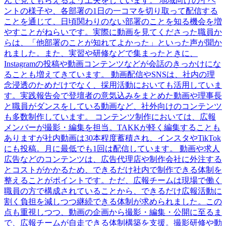
んで⾒てもらえるよう⼯夫をしています。 地域向けのイベ
ントの様⼦や、各部署の1⽇の⼀コマを切り取って配信する
ことを通じて、⽇頃関わりのない部署のことを知る機会を増
やすことがねらいです。実際に動画を⾒てくださった職員か
らは、「他部署のことが知れてよかった」といった声が聞か
れました。また、実習や研修などで集まったときに、
Instagramの投稿や動画コンテンツなどが会話のきっかけにな
ることも増えてきています。 動画配信やSNSは、社内の理
念浸透のためだけでなく、採⽤活動においても活⽤していま
す。実践報告会で登壇者の意気込みをまとめた動画や理事⻑
と職員がダンスをしている動画など、社外向けのコンテンツ
も多数制作しています。 コンテンツ制作においては、広報
メンバーが撮影・編集を担当。TAKKが軽く編集することも
ありますが社内動画は30本程度蓄積され、インスタやTikTok
にも投稿。⽉に最低でも1回は配信しています。 動画や求⼈
広告などのコンテンツは、広告代理店や制作会社に外注する
とコストがかかるため、できるだけ社内で制作できる体制を
整えることがポイントです。ただ、広報チームは現場で働く
職員の⽅で構成されていることから、できるだけ広報活動に
割く負担を減しつつ継続できる体制が求められました。この
点も重視しつつ、動画の企画から撮影・編集・公開に⾄るま
で、広報チームが⾃⾛できる体制構築を⽀援。撮影研修や動