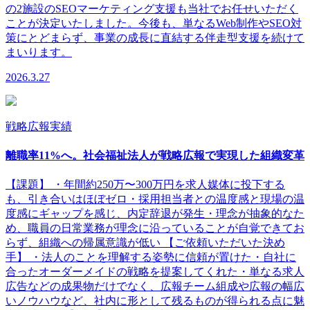
の2施設のSEOマーケティング支援も当社でお任せいただく
ことが決定いたしました。今後も、単なるWeb制作やSEO対
策にとどまらず、事業の成長に直結する伴走型支援を続けて
まいります。
2026.3.27
戦略広報実績
離職率11%へ。社会福祉法⼈が戦略広報で実現した組織変⾰
【課題】 ・年間約250万〜300万円を求⼈媒体に投下する
も、引き合いはほぼゼロ・採⽤担当者との温度感と現場の温
度感にギャップを感じ、内定辞退が発⽣・理念が抽象的なた
め、職員の⽇常業務が理念に沿っていることが⾃覚できてお
らず、組織への帰属意識が低い 【ご依頼いただいた決め
⼿】 ・法⼈のことを理解する姿勢に信頼が置けた・⾃社に
合ったオーダーメイドの戦略を提案してくれた・単なる求⼈
広告などの成果物だけでなく、広報チーム組成や広報の幅広
いノウハウなど、社内に形として残るものが得られる点に魅