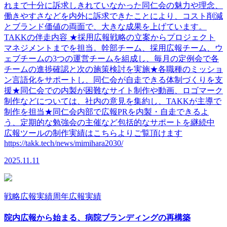
れまで十分に訴求しきれていなかった同仁会の魅力や理念、
働きやすさなどを内外に訴求できたことにより、コスト削減
とブランド価値の両面で、大きな成果を上げています。
TAKKの伴走内容 ★採用広報戦略の立案からプロジェクト
マネジメントまでを担当。幹部チーム、採用広報チーム、ウ
ェブチームの3つの運営チームを組成し、毎月の定例会で各
チームの進捗確認と次の施策検討を実施★各職種のミッショ
ン言語化をサポートし、同仁会が自走できる体制づくりを支
援★同仁会での内製が困難なサイト制作や動画、ロゴマーク
制作などについては、社内の意見を集約し、TAKKが主導で
制作を担当★同仁会内部で広報PRを内製・自走できるよ
う、定期的な勉強会の主催など包括的なサポートを継続中
広報ツールの制作実績はこちらよりご覧頂けます
https://takk.tech/news/mimihara2030/
2025.11.11
戦略広報実績
周年広報実績
院内広報から始まる、病院ブランディングの再構築