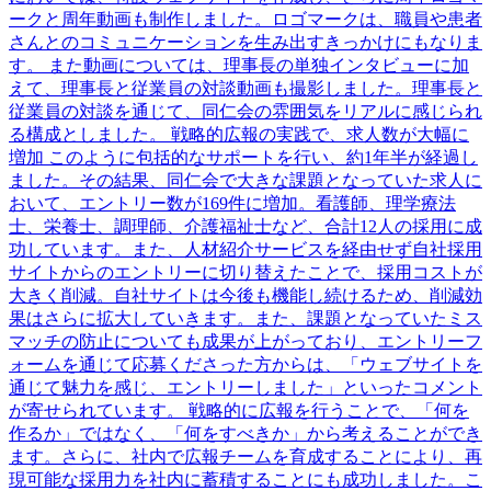
ークと周年動画も制作しました。ロゴマークは、職員や患者
さんとのコミュニケーションを生み出すきっかけにもなりま
す。 また動画については、理事長の単独インタビューに加
えて、理事長と従業員の対談動画も撮影しました。理事長と
従業員の対談を通じて、同仁会の雰囲気をリアルに感じられ
る構成としました。 戦略的広報の実践で、求人数が大幅に
増加 このように包括的なサポートを行い、約1年半が経過し
ました。その結果、同仁会で大きな課題となっていた求人に
おいて、エントリー数が169件に増加。看護師、理学療法
士、栄養士、調理師、介護福祉士など、合計12人の採用に成
功しています。また、人材紹介サービスを経由せず自社採用
サイトからのエントリーに切り替えたことで、採用コストが
大きく削減。自社サイトは今後も機能し続けるため、削減効
果はさらに拡大していきます。また、課題となっていたミス
マッチの防止についても成果が上がっており、エントリーフ
ォームを通じて応募くださった方からは、「ウェブサイトを
通じて魅力を感じ、エントリーしました」といったコメント
が寄せられています。 戦略的に広報を行うことで、「何を
作るか」ではなく、「何をすべきか」から考えることができ
ます。さらに、社内で広報チームを育成することにより、再
現可能な採用力を社内に蓄積することにも成功しました。こ