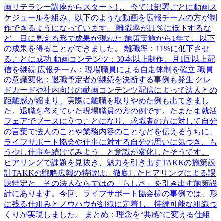
画リテラシー講座からスタートし、今では部署ごとに動画ス
ケジュールを組み、以下のような動画を広報チームの⽅が制
作できるようになっています。 離職率が11％に低下するな
ど、⽬に⾒える形で成果が現れた 施策実施から1年で、以下
の成果を得ることができました。 離職率：11%に低下させ
ることに成功 動画コンテンツ：30本以上制作、⽉1回以上配
信を継続 広報チーム：現場職員による⾃⾛体制を確⽴ 職員
の意識変化：退職予定者が継続を決断する事例も発⽣ クレ
ドカードや社内向けの動画コンテンツ配信によって法⼈との
距離感が縮まり、実際に離職を取りやめた例も出てきまし
た。退職を考えていた現場職員の⽅の例です。たまたま就活
フェアでブースに⽴つことになり、求職者の⽅に対して⾃分
の⾔葉で法⼈のことや業務内容のことなどを伝えるうちに、
ライフサポート協会や仕事に対する⾃分の思いに気づき、も
う少し仕事を続けてみよう、と意識が変化したそうです。
ヒアリングで課題を見抜き、魅力を引き出すTAKKの施策設
計TAKKの戦略広報の特徴は、徹底したヒアリングによる課
題特定と、その法⼈ならではの「らしさ」を引き出す施策設
計にあります。今回、ライフサポート協会様の事例では、形
に残る仕組みとノウハウが組織に定着し、持続可能な組織づ
くりが実現しました。 まとめ：理念を“共感”に変える仕組