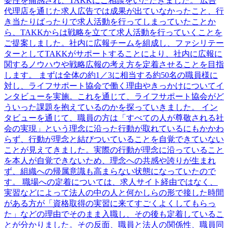
要性を痛感され、TAKKにご相談をいただきました。 広告
代理店を通じた求⼈広告では成果が出ていなかったこと、⾏
き当たりばったりで求⼈活動を⾏ってしまっていたことか
ら、TAKKからは戦略を⽴てて求⼈活動を⾏っていくことを
ご提案しました。社内に広報チームを組成し、ファシリテー
ターとしてTAKKがサポートすることにより、社内に広報に
関するノウハウや戦略広報の考え⽅を定着させることを⽬指
します。 まずは全体の約1／3に相当する約50名の職員様に
対し、ライフサポート協会で働く理由やきっかけについてイ
ンタビューを実施。これを通じて、ライフサポート協会がど
ういった課題を抱えているのかを探っていきました。 イン
タビューを通じて、職員の⽅は「すべての⼈が尊敬される社
会の実現」という理念に沿った⾏動が取れているにもかかわ
らず、⾏動が理念と結びついていることを⾃覚できていない
ことが⾒えてきました。実際の⾏動が理念に沿っていること
を本⼈が⾃覚できないため、理念への共感や誇りが⽣まれ
ず、組織への帰属意識も⾼まらない状態になっていたので
す。 職場への定着については、求⼈サイト経由ではなく、
実習などによって法⼈の中の⼈と何かしらの形で接した時間
がある⽅が「資格取得の実習に来てすごくよくしてもらっ
た」などの理由でそのまま⼊職し、その後も定着しているこ
とが分かりました。その反⾯、職員と法⼈の関係性、職員同