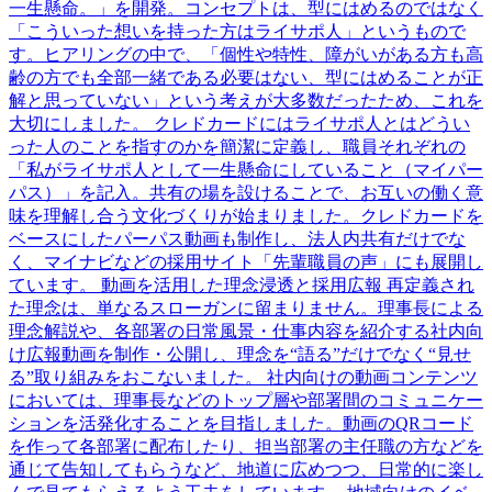
⼀⽣懸命。」を開発。コンセプトは、型にはめるのではなく
「こういった想いを持った⽅はライサポ⼈」というもので
す。ヒアリングの中で、「個性や特性、障がいがある⽅も⾼
齢の⽅でも全部⼀緒である必要はない、型にはめることが正
解と思っていない」という考えが大多数だったため、これを
⼤切にしました。 クレドカードにはライサポ⼈とはどうい
った⼈のことを指すのかを簡潔に定義し、職員それぞれの
「私がライサポ⼈として⼀⽣懸命にしていること（マイパー
パス）」を記⼊。共有の場を設けることで、お互いの働く意
味を理解し合う⽂化づくりが始まりました。クレドカードを
ベースにしたパーパス動画も制作し、法⼈内共有だけでな
く、マイナビなどの採⽤サイト「先輩職員の声」にも展開し
ています。 動画を活⽤した理念浸透と採⽤広報 再定義され
た理念は、単なるスローガンに留まりません。理事⻑による
理念解説や、各部署の⽇常⾵景・仕事内容を紹介する社内向
け広報動画を制作・公開し、理念を“語る”だけでなく“⾒せ
る”取り組みをおこないました。 社内向けの動画コンテンツ
においては、理事⻑などのトップ層や部署間のコミュニケー
ションを活発化することを⽬指しました。動画のQRコード
を作って各部署に配布したり、担当部署の主任職の⽅などを
通じて告知してもらうなど、地道に広めつつ、⽇常的に楽し