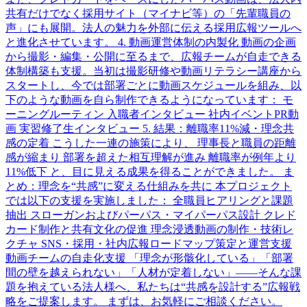
共有だけでなく採用サイト（マイナビ等）の「先輩職員の
声」にも展開。法人の魅力を外部に伝える採用広報ツールへ
と進化させています。 4. 動画運営体制の内製化 動画の企画
から撮影・編集・公開に至るまで、広報チームが自走できる
体制構築も支援。当初は撮影研修や動画リテラシー講座から
スタートし、今では部署ごとに動画スケジュールを組み、以
下のような動画を自ら制作できるようになっています： モ
ーニングルーティン 入職者インタビュー 社内イベントPR動
画 実習修了生インタビュー 5. 結果：離職率11%減・理念共
感の定着 こうした一連の施策により、 理事長と職員の距離
感が縮まり 部署を超えた相互理解が進み 離職率が例年より
11%低下 と、目に見える成果を得ることができました。 ま
とめ：理念を“共感”に変える仕組みを共に 本プロジェクト
では以下の支援を実施しました： 全職員ヒアリングと課題
抽出 スローガンおよびパーパス・マイパーパス設計 クレド
カード制作と共有文化の促進 理念浸透動画の制作・技術レ
クチャ SNS・採用・社内広報ロードマップ策定と運営支援
動画チームの自走化支援 「理念が形骸化している」「部署
間の壁を越えられない」「人材が定着しない」――そんな課
題を抱えている法人様へ、私たちは“共感を設計する”広報戦
略をご提案します。 まずは、お気軽にご相談ください。