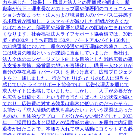
⼒を感じた 【効果】 ・職員と法⼈との距離感が縮まり、離
職率が低下・理事⻑などのトップ層や部署間のコミュニケー
ションが深まった・法⼈および職員個⼈のパーパスに共感す
る求職者が増加し、ミスマッチが減少した 組織が⼤きくな
ればなるほど、部署間や経営層と現場との距離が⽣まれやす
くなります。社会福祉法⼈ライフサポート協会様では、30部
署・約300名（うち正職員150名、パートアルバイト150名）
の組織運営において、理念の浸透や相互理解の希薄さ、さら
には職員の離職といった課題に直⾯していました。当社は、
法⼈全体のエンゲージメント向上を⽬的とした戦略広報の導
⼊⽀援を実施。経営層の想いを⾔語化し、職員⼀⼈ひとりが
⾃分の存在意義（パーパス）を⾒つけ直す、広報プロジェク
トをご⼀緒しました。 ⾏き当たりばったりの求⼈に限界を
感じていた ライフサポート協会では、広告代理店を通じて
求⼈サイトに出稿していました。しかし、「⼈⼿が必要だか
ら広告を出稿する」という⾏き当たりばったりの状況が続い
ており、広告費に対する効果は⾮常に低いものだったそう。
以前から「求⼈活動の成果を⾼めたい」という課題はあった
ものの、具体的なアプローチが分からない状況でした。2023
年、「採⽤担当者と現場との温度感の違い」を理由に内定辞
退者が出たことで、本腰を⼊れて求⼈活動にコミットする必