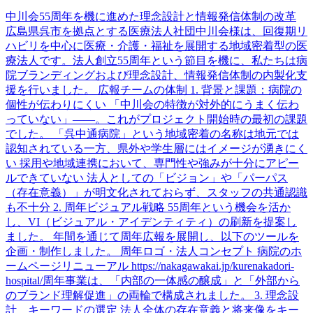
中川会55周年を機に進めた理念設計と情報発信体制の改革
広島県呉市を拠点とする医療法人社団中川会様は、回復期リ
ハビリを中心に医療・介護・福祉を展開する地域密着型の医
療法人です。法人創立55周年という節目を機に、私たちは病
院ブランディングおよび理念設計、情報発信体制の内製化支
援を行いました。 広報チームの体制 1. 背景と課題：病院の
個性が伝わりにくい 「中川会の特徴が対外的にうまく伝わ
っていない」――。これがプロジェクト開始時の最初の課題
でした。 「呉中通病院」という地域密着の名称は地元では
認知されている一方、県外や学生層にはイメージが湧きにく
い 採用や地域連携において、専門性や強みが十分にアピー
ルできていない 法人としての「ビジョン」や「パーパス
（存在意義）」が明文化されておらず、スタッフの共通認識
も不十分 2. 周年ビジュアル戦略 55周年という機会を活か
し、VI（ビジュアル・アイデンティティ）の刷新を提案し
ました。 年間を通じて周年広報を展開し、以下のツールを
企画・制作しました。 周年ロゴ・法人コンセプト 病院のホ
ームページリニューアル https://nakagawakai.jp/kurenakadori-
hospital/周年事業は、「内部の一体感の醸成」と「外部から
のブランド理解促進」の両輪で構成されました。 3. 理念設
計 キーワードの選定 法人全体の存在意義と将来像をキー