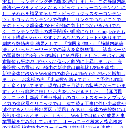
実装し、ランディング先の幅を増やしました。この静脈内鎮
静法ページをメインとなるトピック（ピラーコンテンツ）に
し、それらを補足するサブトピック（クラスターコンテン
ツ）をコラムコンテンツで作成し、リンクでつなぐことで、
そのトピック群全体のSEO評価の向上につながるだけでな
く、コンテンツ同士の親子関係が明確になり、Googleからも
サイト構造がわかりやすくなるなどのメリットがあります。
劇的な数値改善 結果として、「歯医者 怖い」「静脈内鎮静
法」といったキーワードでの流入を多数獲得し、該当ページ
の閲覧数は約3倍（300%増）に急成長しました。モバイル検
索順位も平均23.2位から7.1位へと劇的に上昇しました。 実
来院数への貢献 Web経由の新患数は前年比128%を達成し、
新患全体に占めるWeb経由の割合も4.1%から5.2%へと増加し
ました。 お客様の声 「患者数が増えており、ご予約も昨年
より多く頂いてます。現在は数ヶ月待ちの状態になっていま
す」という非常に嬉しいお声をいただきました。 【耳原鳳
クリニック】新設「整形外科」のロケットスタートとブラン
ド力の強化鳳クリニックでは、建て替え工事に伴い患者数が
減少するという外部要因（逆風）があり、全体の来院数には
苦戦を強いられました。しかし、Web上では確かな成果と事
業貢献を生み出しています。 オーガニック検索と指名検索
の大幅増 検索経由のユーザー数は前年比117%を達成し、ク