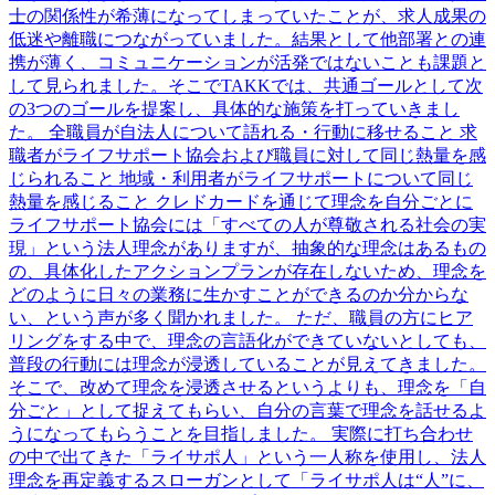
⼠の関係性が希薄になってしまっていたことが、求⼈成果の
低迷や離職につながっていました。結果として他部署との連
携が薄く、コミュニケーションが活発ではないことも課題と
して⾒られました。そこでTAKKでは、共通ゴールとして次
の3つのゴールを提案し、具体的な施策を打っていきまし
た。 全職員が⾃法⼈について語れる・⾏動に移せること 求
職者がライフサポート協会および職員に対して同じ熱量を感
じられること 地域・利⽤者がライフサポートについて同じ
熱量を感じること クレドカードを通じて理念を⾃分ごとに
ライフサポート協会には「すべての⼈が尊敬される社会の実
現」という法⼈理念がありますが、抽象的な理念はあるもの
の、具体化したアクションプランが存在しないため、理念を
どのように⽇々の業務に⽣かすことができるのか分からな
い、という声が多く聞かれました。 ただ、職員の⽅にヒア
リングをする中で、理念の⾔語化ができていないとしても、
普段の⾏動には理念が浸透していることが⾒えてきました。
そこで、改めて理念を浸透させるというよりも、理念を「⾃
分ごと」として捉えてもらい、⾃分の⾔葉で理念を話せるよ
うになってもらうことを⽬指しました。 実際に打ち合わせ
の中で出てきた「ライサポ⼈」という⼀⼈称を使⽤し、法⼈
理念を再定義するスローガンとして「ライサポ⼈は“⼈”に、