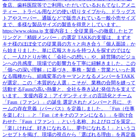
食店、歯科医院等でご利用いただいているおもてなしアメニ
ティー、トラベル用などの使い切りタイプから、ドラッグス
トアやスーパー、通販などで販売されている一般小売サイズ
まで、多様な製品サイズの製造を得意としています。
https://www.okina.jp 支援内容１：全従業員への徹底したヒア
リングと「精鋭メンバー」の選定 TAKKの支援は、まずオ
キナ様のほぼ全ての従業員の方々と向き合う「個人面談」か
ら始まりました。単に広報スキルを持つ人を探すのではな
く、一人ひとりが抱く「会社への想い」や、経営陣のビジョ
ンへの共感度、現場での影響力を丁寧に紐解きました。この
「個への深い理解」に基づき、事務・製造・営業といった異
なる職種から、組織変革のキーマンとなるメンバーをTAKK
が選定。この「本質的な人選」こそが、業務の合間を縫って
活動するFaunの高い熱量と、全社を巻き込む発信力を支えて
います。 支援内容２：アイデンティティの言語化とチーム
「Faun（ファン）」の誕生 選定されたメンバーと共に、チ
ームの存在意義（パーパス）を定義しました。 「Fun（仕事
を楽しむ）」と「Fan（オキナのファンになる）」を掛け合
わせた「Faun（ファン）」という名称、およびロゴを策定。
「楽しければ、好きになれるし、夢中になれる！」というコ
ンセプトを掲げ、現場の視点から「選ばれる理由」を再定義