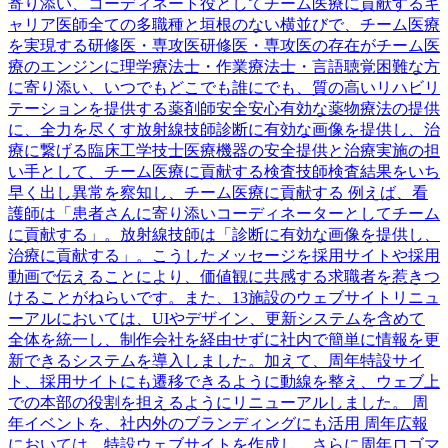
寄り添い、コーディネート役としてチーム医療に貢献するキ
ャリア医師全ての多職種と垣根のない横並びで、チーム医療
を実現する研修医・専攻医研修医・専攻医の存在がチーム医
療のエンジンに理学療法士・作業療法士・言語聴覚困難な方
に寄り添い、いつでもどこでも誰にでも、質の高いリハビリ
テーションを提供する薬剤師安全安心有効な薬物療法の提供
に、全力を尽くす放射線技師診断に有効な画像を提供し、治
療に繋げる臨床工学技士医療機器の安全提供と治療実施の担
い手として、チーム医療に貢献する検査技師検査結果をいち
早く出し異常を察知し、チーム医療に貢献する 例えば、看
護師は「患者さんに寄り添いコーディネーターとしてチーム
に貢献する」。放射線技師は「診断に有効な画像を提供し、
治療に貢献する」。こうしたメッセージを採用サイトや採用
動画で伝えることにより、価値観に共感する求職者を惹きつ
けることがねらいです。また、13施設のウェブサイトリニュ
ーアルにおいては、UIやデザイン、更新システムを含めて
全体を統一し、制作会社を経由せずに社内で簡単に情報を更
新できるシステムを導入しました。加えて、周年特設サイ
ト、採用サイトにも遷移できるように動線を整え、ウェブ上
での本部の役割を担えるようにリニューアルしました。 周
年イベントを、社内外のブランディングにも活用 周年広報
においては、特設ウェブサイトを作成し、さらに周年ロゴマ