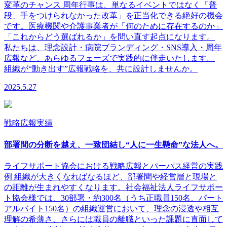
変革のチャンス 周年行事は、単なるイベントではなく「普
段、手をつけられなかった改革」を正当化できる絶好の機会
です。医療機関や介護事業者が「何のために存在するのか」
「これからどう選ばれるか」を問い直す起点になります。
私たちは、理念設計・病院ブランディング・SNS導入・周年
広報など、あらゆるフェーズで実践的に伴走いたします。
組織が“動き出す”広報戦略を、共に設計しませんか。
2025.5.27
戦略広報実績
部署間の分断を越え、一致団結し“人に一生懸命”な法人へ。
ライフサポート協会における戦略広報とパーパス経営の実践
例 組織が大きくなればなるほど、部署間や経営層と現場と
の距離が生まれやすくなります。社会福祉法人ライフサポー
ト協会様では、30部署・約300名（うち正職員150名、パート
アルバイト150名）の組織運営において、理念の浸透や相互
理解の希薄さ、さらには職員の離職といった課題に直面して