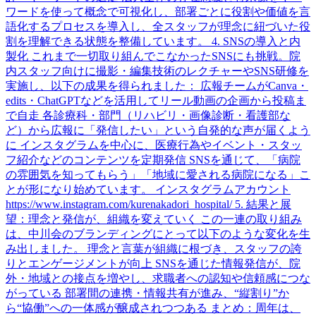
ワードを使って概念で可視化し、部署ごとに役割や価値を言
語化するプロセスを導入し、全スタッフが理念に紐づいた役
割を理解できる状態を整備しています。 4. SNSの導入と内
製化 これまで一切取り組んでこなかったSNSにも挑戦。院
内スタッフ向けに撮影・編集技術のレクチャーやSNS研修を
実施し、以下の成果を得られました： 広報チームがCanva・
edits・ChatGPTなどを活用してリール動画の企画から投稿ま
で自走 各診療科・部門（リハビリ・画像診断・看護部な
ど）から広報に「発信したい」という自発的な声が届くよう
に インスタグラムを中心に、医療行為やイベント・スタッ
フ紹介などのコンテンツを定期発信 SNSを通じて、「病院
の雰囲気を知ってもらう」「地域に愛される病院になる」こ
とが形になり始めています。 インスタグラムアカウント
https://www.instagram.com/kurenakadori_hospital/ 5. 結果と展
望：理念と発信が、組織を変えていく この一連の取り組み
は、中川会のブランディングにとって以下のような変化を生
み出しました。 理念と言葉が組織に根づき、スタッフの誇
りとエンゲージメントが向上 SNSを通じた情報発信が、院
外・地域との接点を増やし、求職者への認知や信頼感につな
がっている 部署間の連携・情報共有が進み、“縦割り”か
ら“協働”への一体感が醸成されつつある まとめ：周年は、